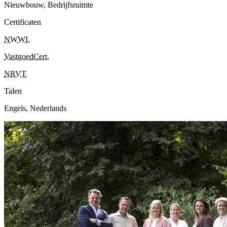
Nieuwbouw, Bedrijfsruimte
Certificaten
NWWI
,
VastgoedCert
,
NRVT
Talen
Engels, Nederlands