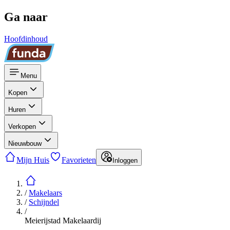
Ga naar
Hoofdinhoud
Menu
Kopen
Huren
Verkopen
Nieuwbouw
Mijn Huis
Favorieten
Inloggen
/
Makelaars
/
Schijndel
/
Meierijstad Makelaardij