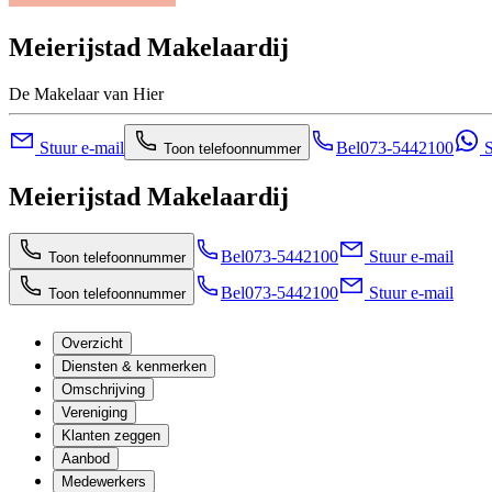
Meierijstad Makelaardij
De Makelaar van Hier
Stuur e-mail
Bel
073-5442100
S
Toon telefoonnummer
Meierijstad Makelaardij
Bel
073-5442100
Stuur e-mail
Toon telefoonnummer
Bel
073-5442100
Stuur e-mail
Toon telefoonnummer
Overzicht
Diensten & kenmerken
Omschrijving
Vereniging
Klanten zeggen
Aanbod
Medewerkers