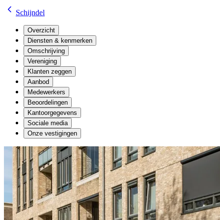
Schijndel
Overzicht
Diensten & kenmerken
Omschrijving
Vereniging
Klanten zeggen
Aanbod
Medewerkers
Beoordelingen
Kantoorgegevens
Sociale media
Onze vestigingen