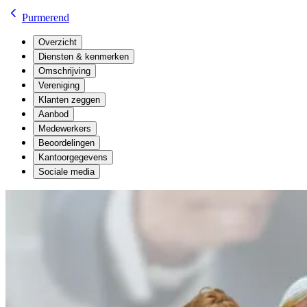
Purmerend
Overzicht
Diensten & kenmerken
Omschrijving
Vereniging
Klanten zeggen
Aanbod
Medewerkers
Beoordelingen
Kantoorgegevens
Sociale media