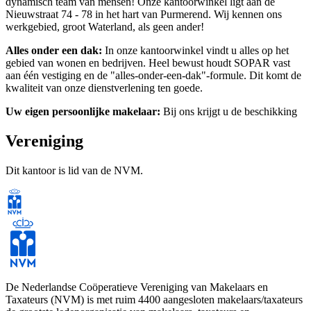
dynamisch team van mensen! Onze kantoorwinkel ligt aan de
Nieuwstraat 74 - 78 in het hart van Purmerend. Wij kennen ons
werkgebied, groot Waterland, als geen ander!
Alles onder een dak:
In onze kantoorwinkel vindt u alles op het
gebied van wonen en bedrijven. Heel bewust houdt SOPAR vast
aan één vestiging en de "alles-onder-een-dak"-formule. Dit komt de
kwaliteit van onze dienstverlening ten goede.
Uw eigen persoonlijke makelaar:
Bij ons krijgt u de beschikking
over een persoonlijke makelaar. Hij is altijd bereikbaar, indien nodig
zelfs 's avonds en in het weekend.
Vereniging
HET SOPAR-TEAM.
Dit kantoor is lid van de NVM.
De Nederlandse Coöperatieve Vereniging van Makelaars en
Taxateurs (NVM) is met ruim 4400 aangesloten makelaars/taxateurs