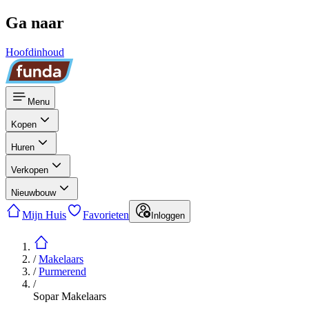
Ga naar
Hoofdinhoud
Menu
Kopen
Huren
Verkopen
Nieuwbouw
Mijn Huis
Favorieten
Inloggen
/
Makelaars
/
Purmerend
/
Sopar Makelaars