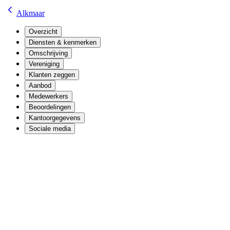
Alkmaar
Overzicht
Diensten & kenmerken
Omschrijving
Vereniging
Klanten zeggen
Aanbod
Medewerkers
Beoordelingen
Kantoorgegevens
Sociale media