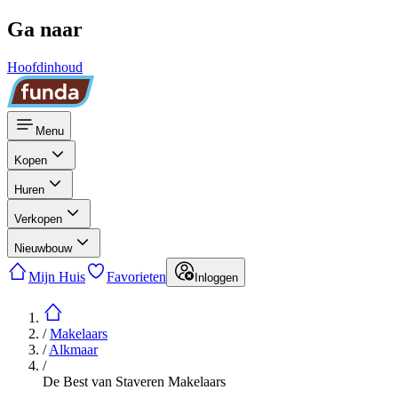
Ga naar
Hoofdinhoud
Menu
Kopen
Huren
Verkopen
Nieuwbouw
Mijn Huis
Favorieten
Inloggen
/
Makelaars
/
Alkmaar
/
De Best van Staveren Makelaars