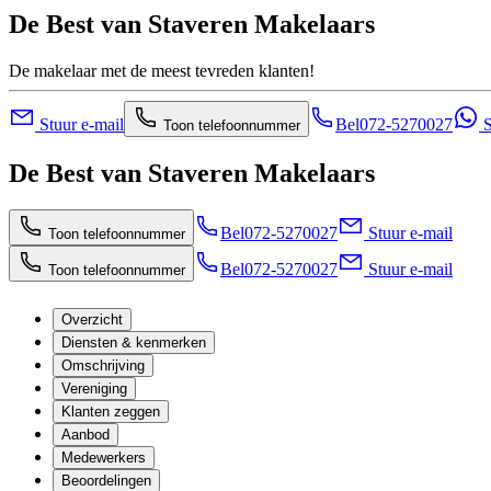
De Best van Staveren Makelaars
De makelaar met de meest tevreden klanten!
Stuur e-mail
Bel
072-5270027
S
Toon telefoonnummer
De Best van Staveren Makelaars
Bel
072-5270027
Stuur e-mail
Toon telefoonnummer
Bel
072-5270027
Stuur e-mail
Toon telefoonnummer
Overzicht
Diensten & kenmerken
Omschrijving
Vereniging
Klanten zeggen
Aanbod
Medewerkers
Beoordelingen