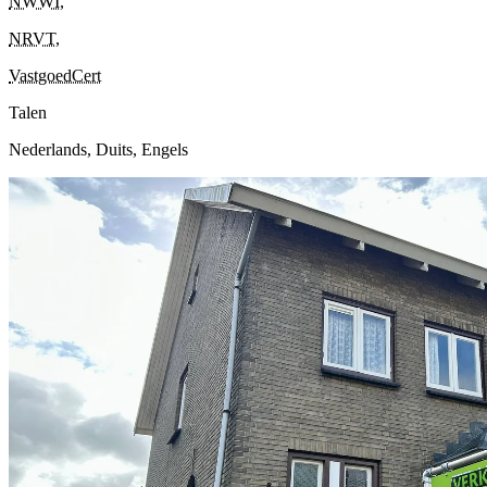
NWWI
,
NRVT
,
VastgoedCert
Talen
Nederlands, Duits, Engels