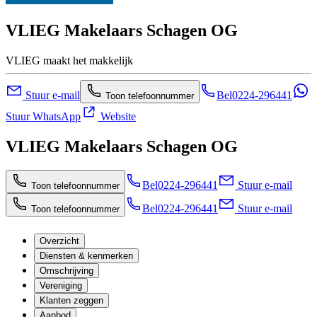
VLIEG Makelaars Schagen OG
VLIEG maakt het makkelijk
Stuur e-mail
Bel
0224-296441
Toon telefoonnummer
Stuur WhatsApp
Website
VLIEG Makelaars Schagen OG
Bel
0224-296441
Stuur e-mail
Toon telefoonnummer
Bel
0224-296441
Stuur e-mail
Toon telefoonnummer
Overzicht
Diensten & kenmerken
Omschrijving
Vereniging
Klanten zeggen
Aanbod