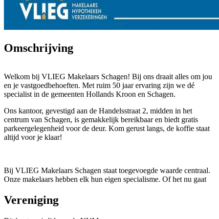
Omschrijving
Welkom bij VLIEG Makelaars Schagen! Bij ons draait alles om jou
en je vastgoedbehoeften. Met ruim 50 jaar ervaring zijn we dé
specialist in de gemeenten Hollands Kroon en Schagen.
Ons kantoor, gevestigd aan de Handelsstraat 2, midden in het
centrum van Schagen, is gemakkelijk bereikbaar en biedt gratis
parkeergelegenheid voor de deur. Kom gerust langs, de koffie staat
altijd voor je klaar!
Bij VLIEG Makelaars Schagen staat toegevoegde waarde centraal.
Onze makelaars hebben elk hun eigen specialisme. Of het nu gaat
om de verkoop, aankoop, verhuur, taxatie van woningen of het
adviseren bij projectontwikkeling. Focus, teamwork, het
Vereniging
onmogelijke mogelijk maken en gewone dingen ongewoon goed
uitvoeren... dat is onze kracht. Centraal hierbij staan deskundigheid,