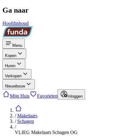
Ga naar
Hoofdinhoud
Menu
Kopen
Huren
Verkopen
Nieuwbouw
Mijn Huis
Favorieten
Inloggen
/
Makelaars
/
Schagen
/
VLIEG Makelaars Schagen OG