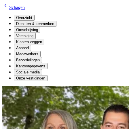
Schagen
Overzicht
Diensten & kenmerken
Omschrijving
Vereniging
Klanten zeggen
Aanbod
Medewerkers
Beoordelingen
Kantoorgegevens
Sociale media
Onze vestigingen