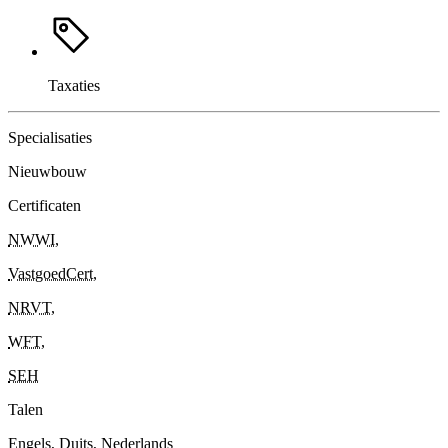
Taxaties
Specialisaties
Nieuwbouw
Certificaten
NWWI
,
VastgoedCert
,
NRVT
,
WFT
,
SEH
Talen
Engels, Duits, Nederlands