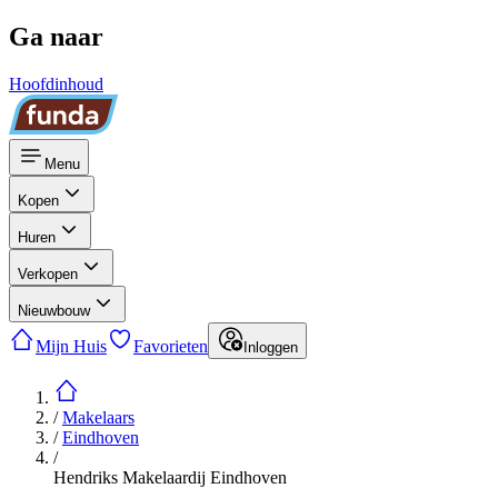
Ga naar
Hoofdinhoud
Menu
Kopen
Huren
Verkopen
Nieuwbouw
Mijn Huis
Favorieten
Inloggen
/
Makelaars
/
Eindhoven
/
Hendriks Makelaardij Eindhoven