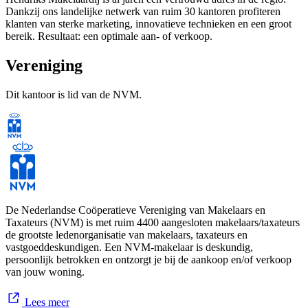
Dankzij ons landelijke netwerk van ruim 30 kantoren profiteren
klanten van sterke marketing, innovatieve technieken en een groot
bereik. Resultaat: een optimale aan- of verkoop.
Vereniging
Met een waardering van 9,0 op Funda zijn we trots op onze service.
Dit kantoor is lid van de NVM.
Ons enthousiaste team staat ook voor jou klaar. Plan vrijblijvend een
afspraak of gratis waardebepaling – bij je thuis, op kantoor of via
videocall.
Bel ons van 09.00 tot 17.30 uur via 040 293 05 00 of mail naar
eindhoven@hendriks.nl. Direct online plannen kan via hendriks.nl
De Nederlandse Coöperatieve Vereniging van Makelaars en
Taxateurs (NVM) is met ruim 4400 aangesloten makelaars/taxateurs
Tot snel!
de grootste ledenorganisatie van makelaars, taxateurs en
vastgoeddeskundigen. Een NVM-makelaar is deskundig,
Team Hendriks Makelaardij Eindhoven
persoonlijk betrokken en ontzorgt je bij de aankoop en/of verkoop
van jouw woning.
Lees meer