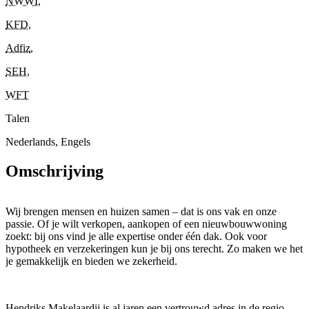
NWWI
,
KFD
,
Adfiz
,
SEH
,
WFT
Talen
Nederlands, Engels
Omschrijving
Wij brengen mensen en huizen samen – dat is ons vak en onze
passie. Of je wilt verkopen, aankopen of een nieuwbouwwoning
zoekt: bij ons vind je alle expertise onder één dak. Ook voor
hypotheek en verzekeringen kun je bij ons terecht. Zo maken we het
je gemakkelijk en bieden we zekerheid.
Hendriks Makelaardij is al jaren een vertrouwd adres in de regio.