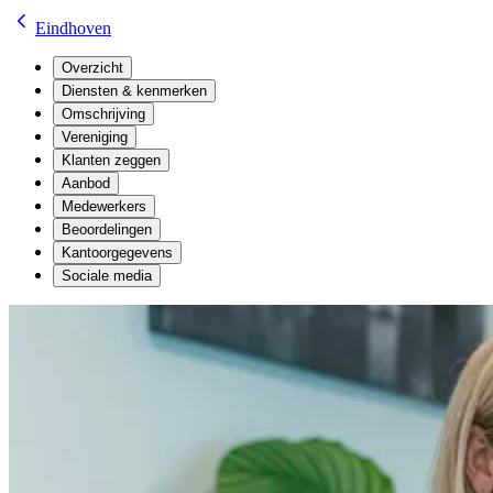
Eindhoven
Overzicht
Diensten & kenmerken
Omschrijving
Vereniging
Klanten zeggen
Aanbod
Medewerkers
Beoordelingen
Kantoorgegevens
Sociale media