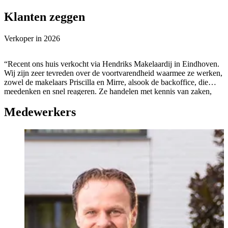
Klanten zeggen
Verkoper in
2026
“Recent ons huis verkocht via Hendriks Makelaardij in Eindhoven.
Wij zijn zeer tevreden over de voortvarendheid waarmee ze werken,
zowel de makelaars Priscilla en Mirre, alsook de backoffice, die
meedenken en snel reageren. Ze handelen met kennis van zaken,
zijn open en vriendelijk en geven goede en waardevolle adviezen.
Medewerkers
Een Super team !”