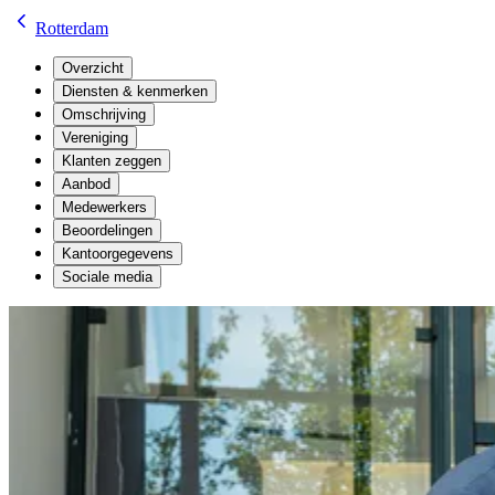
Rotterdam
Overzicht
Diensten & kenmerken
Omschrijving
Vereniging
Klanten zeggen
Aanbod
Medewerkers
Beoordelingen
Kantoorgegevens
Sociale media