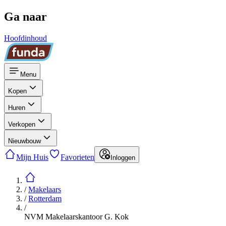
Ga naar
Hoofdinhoud
Menu
Kopen
Huren
Verkopen
Nieuwbouw
Mijn Huis
Favorieten
Inloggen
/
Makelaars
/
Rotterdam
/
NVM Makelaarskantoor G. Kok