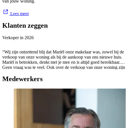
van jouw woning.
Lees meer
Klanten zeggen
Verkoper in
2026
“Wij zijn ontzettend blij dat Mariël onze makelaar was, zowel bij de
verkoop van onze woning als bij de aankoop van ons nieuwe huis.
Mariël is betrokken, denkt met je mee en is altijd goed bereikbaar.
Geen vraag was te veel. Ook over de verkoop van onze woning zijn
we zeer tevreden. Ons huis was snel verkocht en het hele
Medewerkers
verkoopproces was uitstekend geregeld. De professionele fotografie
en video zorgden voor een mooie presentatie van onze woning, wat
zeker heeft bijgedragen aan het succesvolle resultaat. Haar kennis
van de markt en haar eerlijke advies hebben ons enorm geholpen.
Dankzij haar begeleiding hebben we uiteindelijk ons droomhuis
kunnen kopen op een plek waar we al heel lang van droomden. We
kijken met veel plezier terug op de samenwerking en zouden Mariël
van G. Kok zonder twijfel aan iedereen aanbevelen. Bedankt voor
alles!”