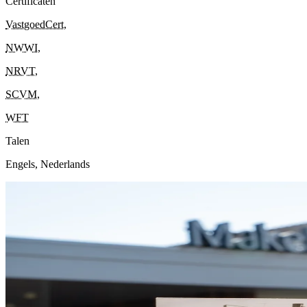
Certificaten
VastgoedCert
,
NWWI
,
NRVT
,
SCVM
,
WFT
Talen
Engels, Nederlands