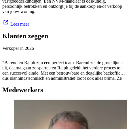
vastgoeddeskundigen. Een NVM-makelaar is deskundig,
persoonlijk betrokken en ontzorgt je bij de aankoop en/of verkoop
van jouw woning.
Lees meer
Klanten zeggen
Verkoper in
2026
“Barend en Ralph zijn een perfect team. Barend zet de grote lijnen
uit, daarna gaan ze sparren en Ralph geleidt het verdere proces tot
een succesvol einde. Met een betrouwbare en degelijke backoffice,
dus planningstechnisch en administratief loopt ook alles prima. Ze
wekken geen valse verwachtingen, maar zorgen er wel voor dat het
Medewerkers
best haalbare op prettige en realistische wijze behaald wordt. Ik heb
geen recente ervaring met andere makelaars, maar ik heb goede
reden te veronderstellen dat de prijs in goede verhouding tot de
kwaliteit staat. ”