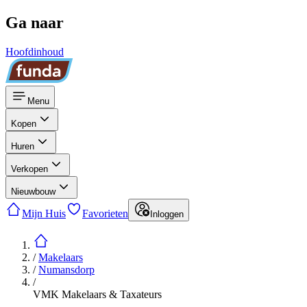
Ga naar
Hoofdinhoud
Menu
Kopen
Huren
Verkopen
Nieuwbouw
Mijn Huis
Favorieten
Inloggen
/
Makelaars
/
Numansdorp
/
VMK Makelaars & Taxateurs