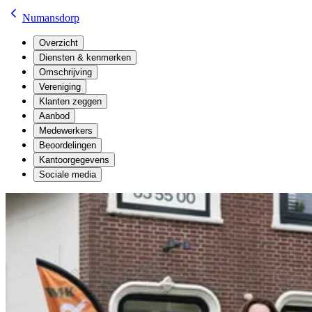
Numansdorp
Overzicht
Diensten & kenmerken
Omschrijving
Vereniging
Klanten zeggen
Aanbod
Medewerkers
Beoordelingen
Kantoorgegevens
Sociale media