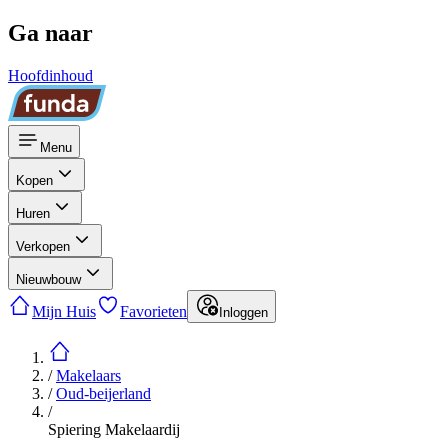
Ga naar
Hoofdinhoud
Menu
Kopen
Huren
Verkopen
Nieuwbouw
Mijn Huis
Favorieten
Inloggen
/
Makelaars
/
Oud-beijerland
/
Spiering Makelaardij