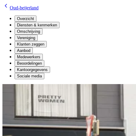
Oud-beijerland
Overzicht
Diensten & kenmerken
Omschrijving
Vereniging
Klanten zeggen
Aanbod
Medewerkers
Beoordelingen
Kantoorgegevens
Sociale media