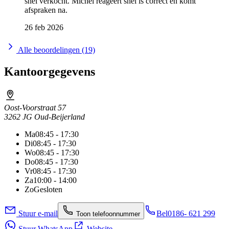
snel verkocht. Michel reageert snel is correct en komt
afspraken na.
26 feb 2026
Alle beoordelingen (19)
Kantoorgegevens
Oost-Voorstraat 57
3262 JG Oud-Beijerland
Ma
08:45 - 17:30
Di
08:45 - 17:30
Wo
08:45 - 17:30
Do
08:45 - 17:30
Vr
08:45 - 17:30
Za
10:00 - 14:00
Zo
Gesloten
Stuur e-mail
Bel
0186- 621 299
Toon telefoonnummer
Stuur WhatsApp
Website