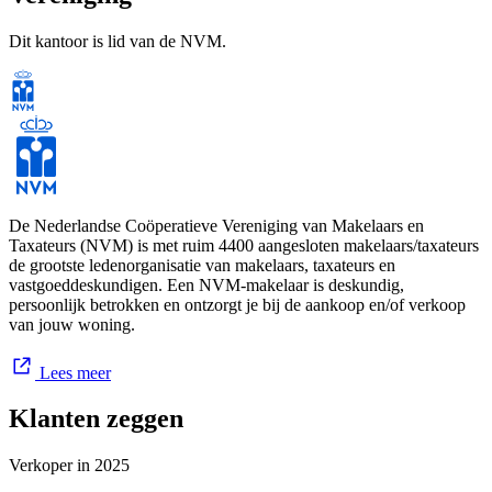
Dit kantoor is lid van de NVM.
Wij zijn u graag van dienst in Barendrecht en omstreken!
U kunt ons bezoeken op ons kantoor aan de Middeldijk 73A te
2992SH Barendrecht.
Huijgen Makelaardij B.V.
Marien Huijgen Register-Makelaar Taxateur
De Nederlandse Coöperatieve Vereniging van Makelaars en
NVM Makelaar.
Taxateurs (NVM) is met ruim 4400 aangesloten makelaars/taxateurs
de grootste ledenorganisatie van makelaars, taxateurs en
vastgoeddeskundigen. Een NVM-makelaar is deskundig,
persoonlijk betrokken en ontzorgt je bij de aankoop en/of verkoop
van jouw woning.
Lees meer
Klanten zeggen
Verkoper in
2025