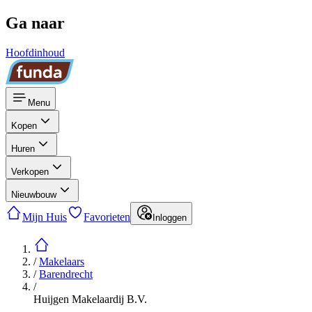
Ga naar
Hoofdinhoud
Menu
Kopen
Huren
Verkopen
Nieuwbouw
Mijn Huis
Favorieten
Inloggen
/
Makelaars
/
Barendrecht
/
Huijgen Makelaardij B.V.