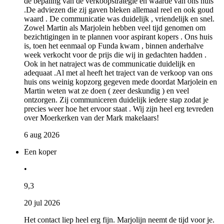
de bepaling van de verkoopstrategie en waarde van ons huis
.De adviezen die zij gaven bleken allemaal reel en ook goud
waard . De communicatie was duidelijk , vriendelijk en snel.
Zowel Martin als Marjolein hebben veel tijd genomen om
bezichtigingen in te plannen voor aspirant kopers . Ons huis
is, toen het eenmaal op Funda kwam , binnen anderhalve
week verkocht voor de prijs die wij in gedachten hadden .
Ook in het natraject was de communicatie duidelijk en
adequaat .Al met al heeft het traject van de verkoop van ons
huis ons weinig kopzorg gegeven mede doordat Marjolein en
Martin weten wat ze doen ( zeer deskundig ) en veel
ontzorgen. Zij communiceren duidelijk iedere stap zodat je
precies weer hoe het ervoor staat . Wij zijn heel erg tevreden
over Moerkerken van der Mark makelaars!
6 aug 2026
Een koper
•
9,3
20 jul 2026
Het contact liep heel erg fijn. Marjolijn neemt de tijd voor je.