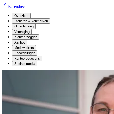
Barendrecht
Overzicht
Diensten & kenmerken
Omschrijving
Vereniging
Klanten zeggen
Aanbod
Medewerkers
Beoordelingen
Kantoorgegevens
Sociale media