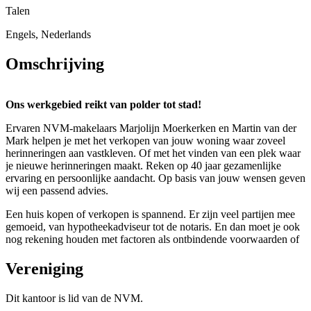
Talen
Engels, Nederlands
Omschrijving
Ons werkgebied reikt van polder tot stad!
Ervaren NVM-makelaars Marjolijn Moerkerken en Martin van der
Mark helpen je met het verkopen van jouw woning waar zoveel
herinneringen aan vastkleven. Of met het vinden van een plek waar
je nieuwe herinneringen maakt. Reken op 40 jaar gezamenlijke
ervaring en persoonlijke aandacht. Op basis van jouw wensen geven
wij een passend advies.
Een huis kopen of verkopen is spannend. Er zijn veel partijen mee
gemoeid, van hypotheekadviseur tot de notaris. En dan moet je ook
nog rekening houden met factoren als ontbindende voorwaarden of
wat je doet met de roerende zaken. Moerkerken Van der Mark
Makelaars bewaart het overzicht en stroomlijnt het proces.
Vereniging
Je woonde je leven lang in een dorp, maar bent nu op zoek naar het
Dit kantoor is lid van de NVM.
bruisende karakter van de stad. Of je zoekt een plek waar je de