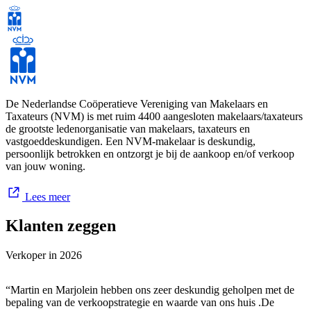
kinderen met een gerust hart buiten laat spelen, met wat groen. De
regio’s Hoeksche Waard Barendrecht en wijde omgeving kent voor
ons geen geheimen. Als ervaren NVM-makelaars combineren we
jouw woonwensen graag met onze kennis van deze gebieden. Laat
je verrassen.
De Nederlandse Coöperatieve Vereniging van Makelaars en
Taxateurs (NVM) is met ruim 4400 aangesloten makelaars/taxateurs
de grootste ledenorganisatie van makelaars, taxateurs en
vastgoeddeskundigen. Een NVM-makelaar is deskundig,
persoonlijk betrokken en ontzorgt je bij de aankoop en/of verkoop
van jouw woning.
Lees meer
Klanten zeggen
Verkoper in
2026
“Martin en Marjolein hebben ons zeer deskundig geholpen met de
bepaling van de verkoopstrategie en waarde van ons huis .De