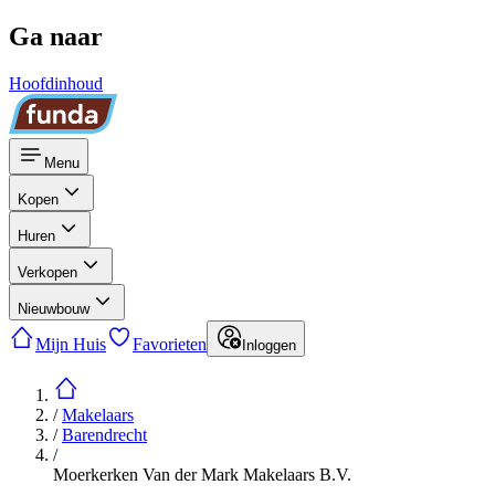
Ga naar
Hoofdinhoud
Menu
Kopen
Huren
Verkopen
Nieuwbouw
Mijn Huis
Favorieten
Inloggen
/
Makelaars
/
Barendrecht
/
Moerkerken Van der Mark Makelaars B.V.