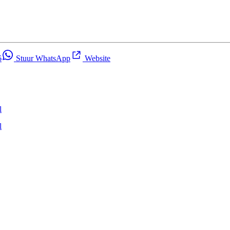
6
Stuur WhatsApp
Website
l
l