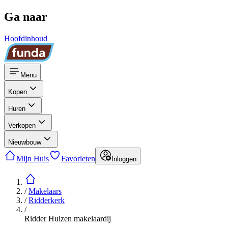
Ga naar
Hoofdinhoud
Menu
Kopen
Huren
Verkopen
Nieuwbouw
Mijn Huis
Favorieten
Inloggen
/
Makelaars
/
Ridderkerk
/
Ridder Huizen makelaardij