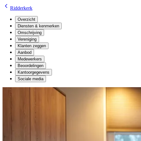
Ridderkerk
Overzicht
Diensten & kenmerken
Omschrijving
Vereniging
Klanten zeggen
Aanbod
Medewerkers
Beoordelingen
Kantoorgegevens
Sociale media