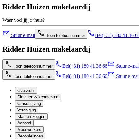
Ridder Huizen makelaardij
Waar voel jij je thuis?
Stuur e-mail
Bel
(+31) 180 41 36 6
Toon telefoonnummer
Ridder Huizen makelaardij
Bel
(+31) 180 41 36 66
Stuur e-mai
Toon telefoonnummer
Bel
(+31) 180 41 36 66
Stuur e-mai
Toon telefoonnummer
Overzicht
Diensten & kenmerken
Omschrijving
Vereniging
Klanten zeggen
Aanbod
Medewerkers
Beoordelingen