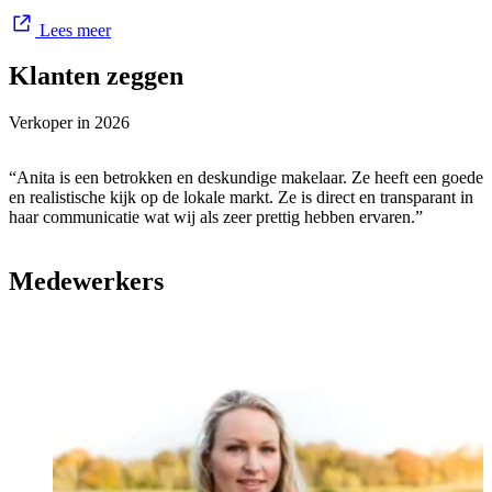
een groot netwerk en kennen we ieder hoekje van Hellendoorn,
Lees meer
Nijverdal en omstreken
. Maar de belangrijkste reden waarom
mensen voor ons kiezen? Wij beschikken over een fijne combinatie
Klanten zeggen
van
kennis, inlevingsvermogen en enthousiasme,
met oog voor
detail en een gezonde dosis perfectionisme. We hebben er echt zin in
om uw huis zo goed (en prettig) mogelijk te verkopen of aan te
Verkoper in
2026
kopen onder de beste voorwaarden en bijbehorende condities.
“Anita is een betrokken en deskundige makelaar. Ze heeft een goede
en realistische kijk op de lokale markt. Ze is direct en transparant in
haar communicatie wat wij als zeer prettig hebben ervaren.”
Medewerkers