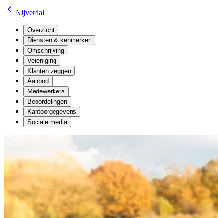
Nijverdal
Overzicht
Diensten & kenmerken
Omschrijving
Vereniging
Klanten zeggen
Aanbod
Medewerkers
Beoordelingen
Kantoorgegevens
Sociale media