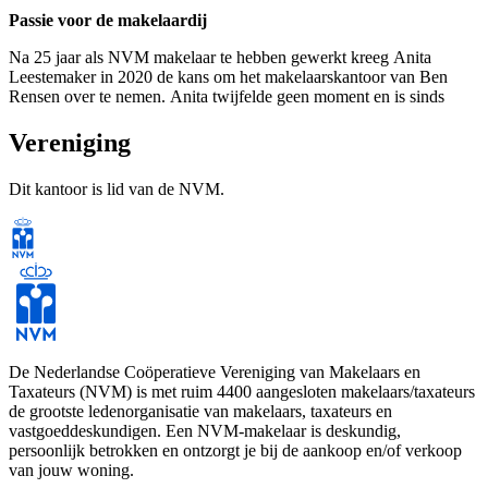
Passie voor de makelaardij
Na 25 jaar als NVM makelaar te hebben gewerkt kreeg Anita
Leestemaker in 2020 de kans om het makelaarskantoor van Ben
Rensen over te nemen. Anita twijfelde geen moment en is sinds
2020 eigenaar van het kantoor. Anita: “Ik ben door een stage het
makelaarsvak ingerold en er compleet verliefd op geworden. Vooral
Vereniging
door de afwisseling: de verscheidenheid aan woningen, de
diversiteit aan wensen en de verschillende mensen die ik mag
Dit kantoor is lid van de NVM.
ontmoeten. Ik krijg er energie van om mijn klanten
aan de hand
mee te nemen
tijdens een van de meest spannende gebeurtenissen in
hun leven. Ik wil de
zaken écht goed uitleggen
,
de tijd nemen om te
luisteren
en kunnen aanvoelen wat iemand beweegt. Het makelaar
zijn past bij mij, het is een geweldige en uitdagende combinatie van
vakkennis en mensenwerk.`
Een gezonde dosis perfectionisme én enthousiasme
Het is een spannende reis om een woning te kopen of uw huis, waar
De Nederlandse Coöperatieve Vereniging van Makelaars en
ziel en zaligheid in zit, te verkopen. Een verkoop- of
Taxateurs (NVM) is met ruim 4400 aangesloten makelaars/taxateurs
aankoopbeslissing brengt dan ook vaak de nodige emotie met zich
de grootste ledenorganisatie van makelaars, taxateurs en
mee. Met een persoonlijke touch en goed zakelijk inzicht begeleiden
vastgoeddeskundigen. Een NVM-makelaar is deskundig,
wij u tijdens dit spannende proces. Het vereist inlevingsvermogen,
persoonlijk betrokken en ontzorgt je bij de aankoop en/of verkoop
kennis en ervaring om dit echt goed te kunnen doen. Als geboren en
van jouw woning.
getogen Hellendoorners hebben we de nodige
ervaring in de regio,