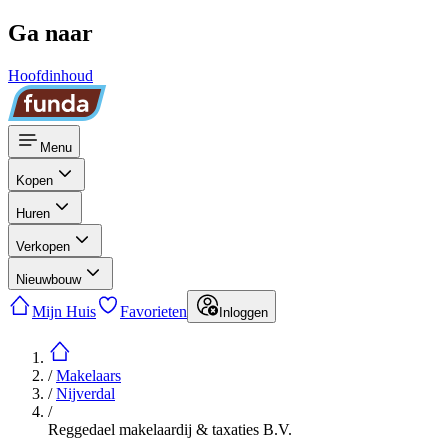
Ga naar
Hoofdinhoud
Menu
Kopen
Huren
Verkopen
Nieuwbouw
Mijn Huis
Favorieten
Inloggen
/
Makelaars
/
Nijverdal
/
Reggedael makelaardij & taxaties B.V.