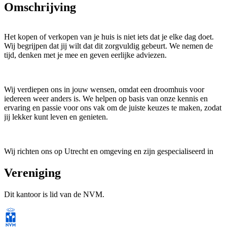
Omschrijving
Het kopen of verkopen van je huis is niet iets dat je elke dag doet.
Wij begrijpen dat jij wilt dat dit zorgvuldig gebeurt. We nemen de
tijd, denken met je mee en geven eerlijke adviezen.
Wij verdiepen ons in jouw wensen, omdat een droomhuis voor
iedereen weer anders is. We helpen op basis van onze kennis en
ervaring en passie voor ons vak om de juiste keuzes te maken, zodat
jij lekker kunt leven en genieten.
Wij richten ons op Utrecht en omgeving en zijn gespecialiseerd in
wonen in Oost, aan De Gracht en aan De Vecht. Ons team helpt je
graag met de aankoop, verkoop of taxatie van je huis. Wil je weten
Vereniging
wat wij voor jou kunnen betekenen? Neem dan vrijblijvend contact
met ons op.
Dit kantoor is lid van de NVM.