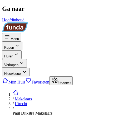
Ga naar
Hoofdinhoud
Menu
Kopen
Huren
Verkopen
Nieuwbouw
Mijn Huis
Favorieten
Inloggen
/
Makelaars
/
Utrecht
/
Paul Dijkstra Makelaars