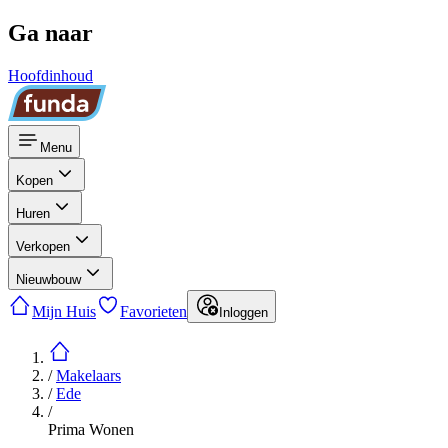
Ga naar
Hoofdinhoud
Menu
Kopen
Huren
Verkopen
Nieuwbouw
Mijn Huis
Favorieten
Inloggen
/
Makelaars
/
Ede
/
Prima Wonen