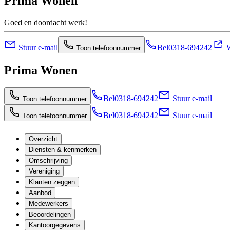
Prima Wonen
Goed en doordacht werk!
Stuur e-mail
Bel
0318-694242
W
Toon telefoonnummer
Prima Wonen
Bel
0318-694242
Stuur e-mail
Toon telefoonnummer
Bel
0318-694242
Stuur e-mail
Toon telefoonnummer
Overzicht
Diensten & kenmerken
Omschrijving
Vereniging
Klanten zeggen
Aanbod
Medewerkers
Beoordelingen
Kantoorgegevens