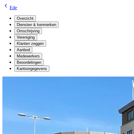
Ede
Overzicht
Diensten & kenmerken
Omschrijving
Vereniging
Klanten zeggen
Aanbod
Medewerkers
Beoordelingen
Kantoorgegevens