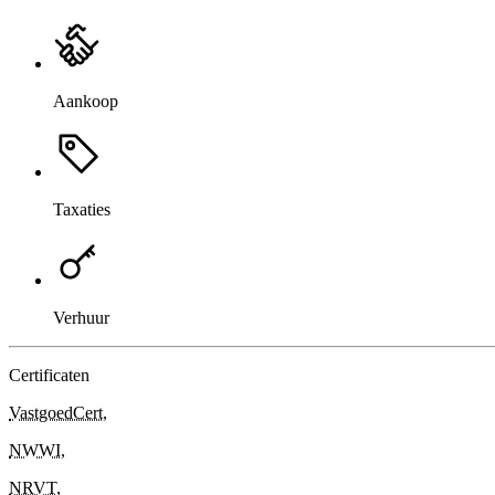
Aankoop
Taxaties
Verhuur
Certificaten
VastgoedCert
,
NWWI
,
NRVT
,