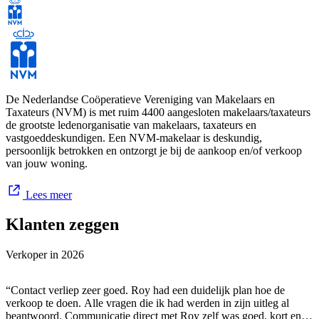
manier hebben kunnen helpen aan een nieuw thuis.
Daarnaast maken wij en 13 andere toonaangevende makelaars deel
uit van een samenwerkingsverband met Dynamis. Hierdoor hebben
wij beschikking tot een groot landelijk netwerk, alles voor het beste
resultaat.
De Nederlandse Coöperatieve Vereniging van Makelaars en
Taxateurs (NVM) is met ruim 4400 aangesloten makelaars/taxateurs
de grootste ledenorganisatie van makelaars, taxateurs en
vastgoeddeskundigen. Een NVM-makelaar is deskundig,
Uw aankoopmakelaar in Ede en omgeving
persoonlijk betrokken en ontzorgt je bij de aankoop en/of verkoop
van jouw woning.
Op zoek naar een aankoopmakelaar in Ede en omgeving? Samen
met u gaan wij voor het beste resultaat. Wij zijn pas tevreden als u
dat bent. Koop uw droomhuis zonder zorgen met een
Lees meer
aankoopmakelaar van BMV Makelaars. Wij maken uw
woonwensen werkelijkheid!
Klanten zeggen
Verkoper in
2026
Uw huis verkopen? Dat vraagt om maatwerk, juist in deze tijd!
“Contact verliep zeer goed. Roy had een duidelijk plan hoe de
Uw huis in Ede of omgeving verkopen? We komen graag langs
verkoop te doen. Alle vragen die ik had werden in zijn uitleg al
voor een vrijblijvend gesprek om u persoonlijk te vertellen wie wij
beantwoord. Communicatie direct met Roy zelf was goed, kort en
zijn en wat wij voor u kunnen betekenen. Als makelaar in Ede