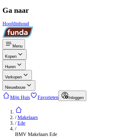
Ga naar
Hoofdinhoud
Menu
Kopen
Huren
Verkopen
Nieuwbouw
Mijn Huis
Favorieten
Inloggen
/
Makelaars
/
Ede
/
BMV Makelaars Ede