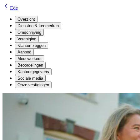
Ede
Overzicht
Diensten & kenmerken
Omschrijving
Vereniging
Klanten zeggen
Aanbod
Medewerkers
Beoordelingen
Kantoorgegevens
Sociale media
Onze vestigingen