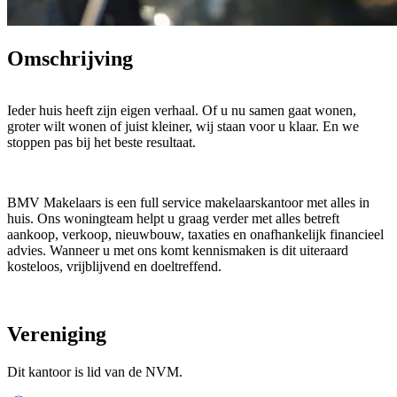
Omschrijving
Ieder huis heeft zijn eigen verhaal. Of u nu samen gaat wonen,
groter wilt wonen of juist kleiner, wij staan voor u klaar. En we
stoppen pas bij het beste resultaat.
BMV Makelaars is een full service makelaarskantoor met alles in
huis. Ons woningteam helpt u graag verder met alles betreft
aankoop, verkoop, nieuwbouw, taxaties en onafhankelijk financieel
advies. Wanneer u met ons komt kennismaken is dit uiteraard
kosteloos, vrijblijvend en doeltreffend.
Eerlijk, direct, helder, doelgericht en transparant is wat we vaak
Vereniging
terug horen van klanten. Het is voor ons dan ook erg belangrijk dat
iedere klant dit zo ervaart. Het grootste compliment wat wij als
Dit kantoor is lid van de NVM.
BMV Makelaars kunnen ontvangen is als er sprake is geweest van
een prettige samenwerking en wanneer wij iemand op een prettige