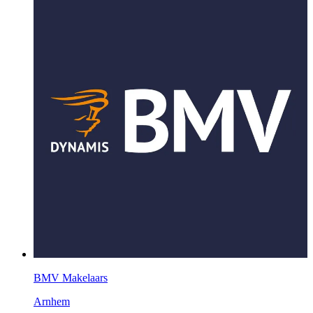
BMV Makelaars
Arnhem