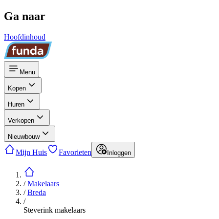
Ga naar
Hoofdinhoud
Menu
Kopen
Huren
Verkopen
Nieuwbouw
Mijn Huis
Favorieten
Inloggen
/
Makelaars
/
Breda
/
Steverink makelaars