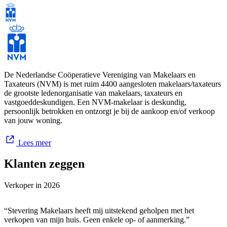
adviseren, kunt u bij ons vrijblijvend terecht voor een gratis
waardebepaling. Overweegt u een verhuizing? Wij informeren u
graag over onze dienstverlening en unieke prijsstrategie. Neem
contact met ons op voor een gratis en geheel vrijblijvende
waardebepaling van uw woning in Breda, omliggende dorpen en de
grensstreek.
De aan- en verkoop van een woning is een complex proces dat tijd
De Nederlandse Coöperatieve Vereniging van Makelaars en
en expertise vereist. Een ervaren adviseur met enthousiasme en
Taxateurs (NVM) is met ruim 4400 aangesloten makelaars/taxateurs
kennis is daarom onmisbaar! Steverink makelaars staat voor u klaar
de grootste ledenorganisatie van makelaars, taxateurs en
om u hierin volledig te ontzorgen.
vastgoeddeskundigen. Een NVM-makelaar is deskundig,
persoonlijk betrokken en ontzorgt je bij de aankoop en/of verkoop
van jouw woning.
Lees meer
Klanten zeggen
Verkoper in
2026
“Stevering Makelaars heeft mij uitstekend geholpen met het
verkopen van mijn huis. Geen enkele op- of aanmerking.”