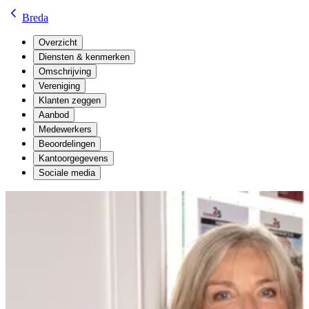
Breda
Overzicht
Diensten & kenmerken
Omschrijving
Vereniging
Klanten zeggen
Aanbod
Medewerkers
Beoordelingen
Kantoorgegevens
Sociale media