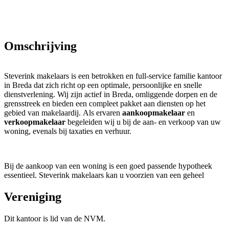
Omschrijving
Steverink makelaars is een betrokken en full-service familie kantoor
in Breda dat zich richt op een optimale, persoonlijke en snelle
dienstverlening. Wij zijn actief in Breda, omliggende dorpen en de
grensstreek en bieden een compleet pakket aan diensten op het
gebied van makelaardij. Als ervaren
aankoopmakelaar
en
verkoopmakelaar
begeleiden wij u bij de aan- en verkoop van uw
woning, evenals bij taxaties en verhuur.
Bij de aankoop van een woning is een goed passende hypotheek
essentieel. Steverink makelaars kan u voorzien van een geheel
vrijblijvend en kosteloos financieel advies. Een onafhankelijke
hypotheek- en assurantieadviseur staat voor u klaar.
Vereniging
Dit kantoor is lid van de NVM.
Omdat steeds meer mensen zich in een vroeg stadium willen laten