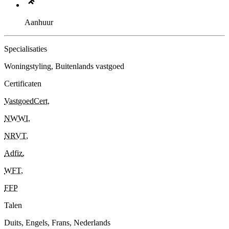
Aanhuur
Specialisaties
Woningstyling, Buitenlands vastgoed
Certificaten
VastgoedCert
,
NWWI
,
NRVT
,
Adfiz
,
WFT
,
FFP
Talen
Duits, Engels, Frans, Nederlands