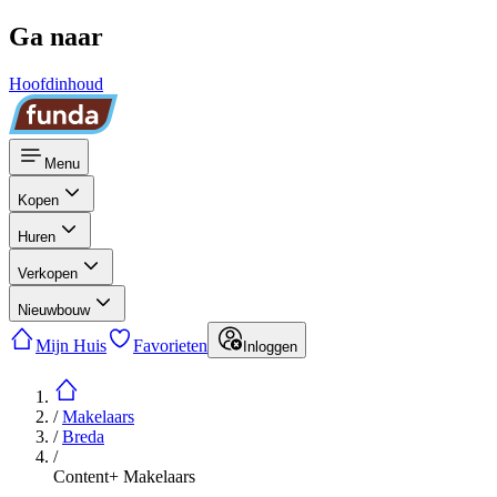
Ga naar
Hoofdinhoud
Menu
Kopen
Huren
Verkopen
Nieuwbouw
Mijn Huis
Favorieten
Inloggen
/
Makelaars
/
Breda
/
Content+ Makelaars