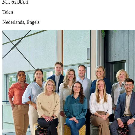
VastgoedCert
Talen
Nederlands, Engels