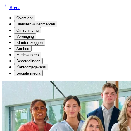
Breda
Overzicht
Diensten & kenmerken
Omschrijving
Vereniging
Klanten zeggen
Aanbod
Medewerkers
Beoordelingen
Kantoorgegevens
Sociale media