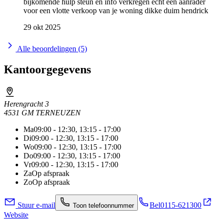
bijkomende hulp steun en info verkregen echt een aanrader
voor een vlotte verkoop van je woning dikke duim hendrick
29 okt 2025
Alle beoordelingen (5)
Kantoorgegevens
Herengracht 3
4531 GM TERNEUZEN
Ma
09:00 - 12:30, 13:15 - 17:00
Di
09:00 - 12:30, 13:15 - 17:00
Wo
09:00 - 12:30, 13:15 - 17:00
Do
09:00 - 12:30, 13:15 - 17:00
Vr
09:00 - 12:30, 13:15 - 17:00
Za
Op afspraak
Zo
Op afspraak
Stuur e-mail
Bel
0115-621300
Toon telefoonnummer
Website