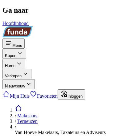
Ga naar
Hoofdinhoud
Menu
Kopen
Huren
Verkopen
Nieuwbouw
Mijn Huis
Favorieten
Inloggen
/
Makelaars
/
Terneuzen
/
Van Hoeve Makelaars, Taxateurs en Adviseurs