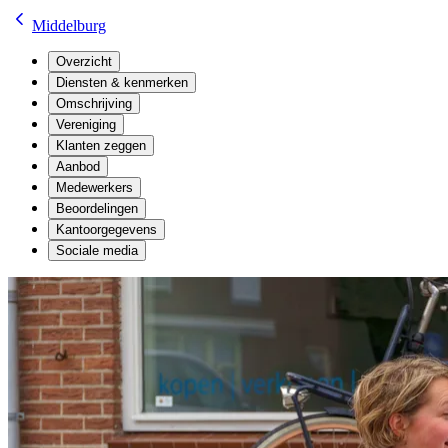
Middelburg
Overzicht
Diensten & kenmerken
Omschrijving
Vereniging
Klanten zeggen
Aanbod
Medewerkers
Beoordelingen
Kantoorgegevens
Sociale media