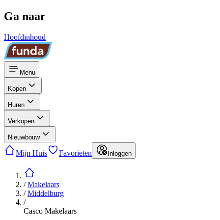
Ga naar
Hoofdinhoud
Menu
Kopen
Huren
Verkopen
Nieuwbouw
Mijn Huis
Favorieten
Inloggen
/
Makelaars
/
Middelburg
/
Casco Makelaars