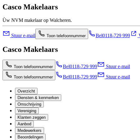
Casco Makelaars
Ùw NVM makelaar op Walcheren.
Stuur e-mail
Bel
0118-729 999
W
Toon telefoonnummer
Casco Makelaars
Bel
0118-729 999
Stuur e-mail
Toon telefoonnummer
Bel
0118-729 999
Stuur e-mail
Toon telefoonnummer
Overzicht
Diensten & kenmerken
Omschrijving
Vereniging
Klanten zeggen
Aanbod
Medewerkers
Beoordelingen