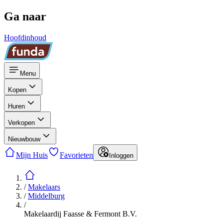
Ga naar
Hoofdinhoud
Menu
Kopen
Huren
Verkopen
Nieuwbouw
Mijn Huis
Favorieten
Inloggen
/
Makelaars
/
Middelburg
/
Makelaardij Faasse & Fermont B.V.