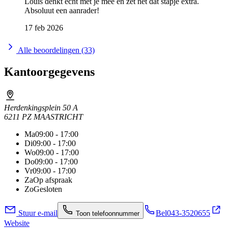
Louis denkt echt met je mee en zet net dat stapje extra.
Absoluut een aanrader!
17 feb 2026
Alle beoordelingen (33)
Kantoorgegevens
Herdenkingsplein 50 A
6211 PZ MAASTRICHT
Ma
09:00 - 17:00
Di
09:00 - 17:00
Wo
09:00 - 17:00
Do
09:00 - 17:00
Vr
09:00 - 17:00
Za
Op afspraak
Zo
Gesloten
Stuur e-mail
Bel
043-3520655
Toon telefoonnummer
Website