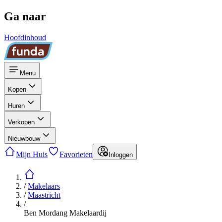
Ga naar
Hoofdinhoud
Menu
Kopen
Huren
Verkopen
Nieuwbouw
Mijn Huis
Favorieten
Inloggen
/
Makelaars
/
Maastricht
/
Ben Mordang Makelaardij