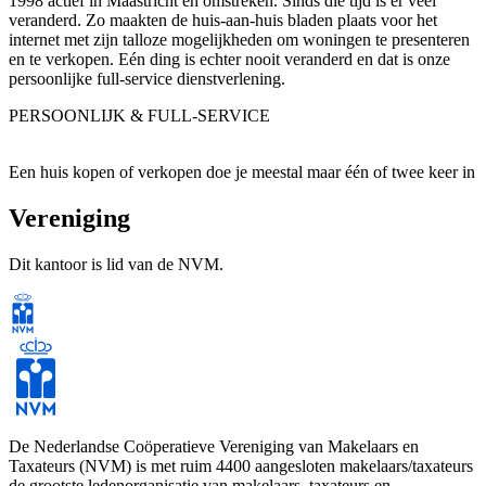
1998 actief in Maastricht en omstreken. Sinds die tijd is er veel
veranderd. Zo maakten de huis-aan-huis bladen plaats voor het
internet met zijn talloze mogelijkheden om woningen te presenteren
en te verkopen. Eén ding is echter nooit veranderd en dat is onze
persoonlijke full-service dienstverlening.
PERSOONLIJK & FULL-SERVICE
Een huis kopen of verkopen doe je meestal maar één of twee keer in
je leven. Vaak is dit dan ook emotioneel, zakelijk en financieel
ingrijpend. Er komt veel bij kijken: taxatie, financiering,
Vereniging
verzekering, staat van onderhoud, bezichtigingen, onderhandelingen
en overdracht. En dan nog de wetgeving die bepaalde rechten en
Dit kantoor is lid van de NVM.
plichten oplegt. Wij adviseren en begeleiden je vanaf de eerste
vrijblijvende kennismaking tot en met de overdracht van de woning
bij de notaris. Wij komen graag bij je thuis om kennis te maken met
jou en jouw woning natuurlijk.
WAAROM BEN MORDANG MAKELAARDIJ?
NVM-makelaar met bijbehorende kennis en kwaliteit
Een uitstekende presentatie op toonaangevende websites
Integere en transparante werkwijze
De Nederlandse Coöperatieve Vereniging van Makelaars en
Een pesoonlijke en deskundige benadering
Taxateurs (NVM) is met ruim 4400 aangesloten makelaars/taxateurs
Opname woning in onze ‘Ben Mordang-app’
de grootste ledenorganisatie van makelaars, taxateurs en