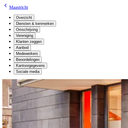
Maastricht
Overzicht
Diensten & kenmerken
Omschrijving
Vereniging
Klanten zeggen
Aanbod
Medewerkers
Beoordelingen
Kantoorgegevens
Sociale media