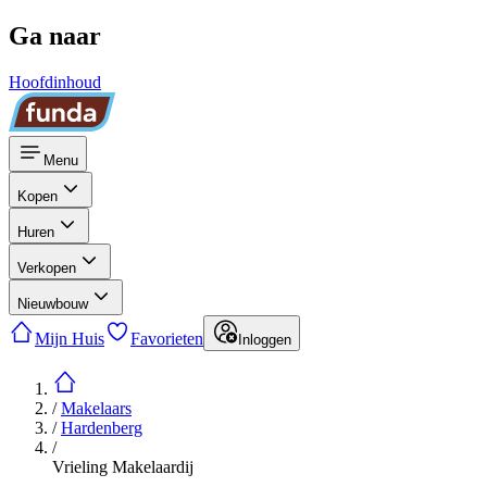
Ga naar
Hoofdinhoud
Menu
Kopen
Huren
Verkopen
Nieuwbouw
Mijn Huis
Favorieten
Inloggen
/
Makelaars
/
Hardenberg
/
Vrieling Makelaardij