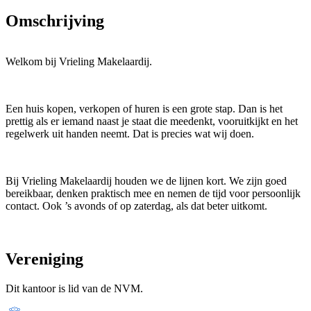
Omschrijving
Welkom bij Vrieling Makelaardij.
Een huis kopen, verkopen of huren is een grote stap. Dan is het
prettig als er iemand naast je staat die meedenkt, vooruitkijkt en het
regelwerk uit handen neemt. Dat is precies wat wij doen.
Bij Vrieling Makelaardij houden we de lijnen kort. We zijn goed
bereikbaar, denken praktisch mee en nemen de tijd voor persoonlijk
contact. Ook ’s avonds of op zaterdag, als dat beter uitkomt.
We hebben meer dan 75 jaar ervaring in de regio en kennen de
Vereniging
woningmarkt van Hardenberg en omgeving als geen ander. Met het
grootste huizenaanbod in de gemeente Hardenberg zijn we actief in
Dit kantoor is lid van de NVM.
onder andere Hardenberg, Dedemsvaart, Slagharen, Gramsbergen,
Balkbrug, Kloosterhaar, Bergentheim, Mariënberg, Lutten, Sibculo