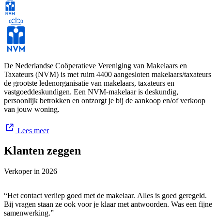
en Bruchterveld.
Vrieling Makelaardij is onderdeel van Vrieling. Naast makelaardij
helpen we particuliere en zakelijke klanten met verzekeringen,
hypotheken, pensioenen, verzuim en vastgoedvraagstukken. Eén
vertrouwd adres voor al jouw financiële zaken.
De Nederlandse Coöperatieve Vereniging van Makelaars en
Taxateurs (NVM) is met ruim 4400 aangesloten makelaars/taxateurs
de grootste ledenorganisatie van makelaars, taxateurs en
vastgoeddeskundigen. Een NVM-makelaar is deskundig,
Meer weten? Kijk op vrieling.nl.
persoonlijk betrokken en ontzorgt je bij de aankoop en/of verkoop
van jouw woning.
Lees meer
Klanten zeggen
Verkoper in
2026
“Het contact verliep goed met de makelaar. Alles is goed geregeld.
Bij vragen staan ze ook voor je klaar met antwoorden. Was een fijne
samenwerking.”