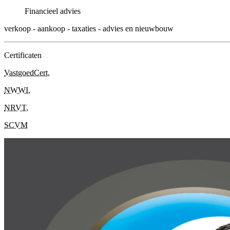
Financieel advies
verkoop - aankoop - taxaties - advies en nieuwbouw
Certificaten
VastgoedCert
,
NWWI
,
NRVT
,
SCVM