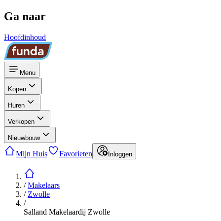
Ga naar
Hoofdinhoud
Menu
Kopen
Huren
Verkopen
Nieuwbouw
Mijn Huis
Favorieten
Inloggen
/
Makelaars
/
Zwolle
/
Salland Makelaardij Zwolle