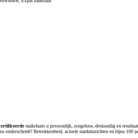
Nieuwbouw, Expat makelaar
certificeerde
makelaars u persoonlijk, zorgeloos, deskundig en resul
s onderscheidt? Betrokkenheid, actuele marktinzichten en bijna 100 ja