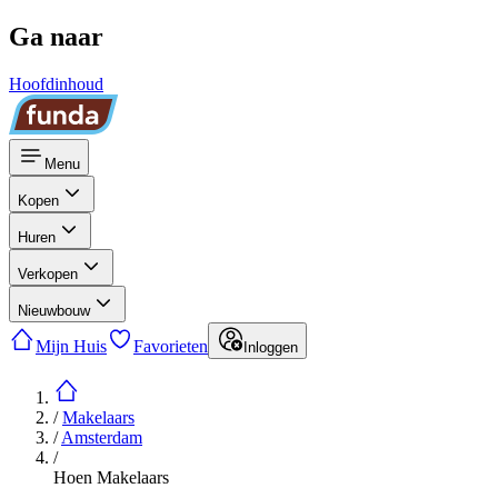
Ga naar
Hoofdinhoud
Menu
Kopen
Huren
Verkopen
Nieuwbouw
Mijn Huis
Favorieten
Inloggen
/
Makelaars
/
Amsterdam
/
Hoen Makelaars