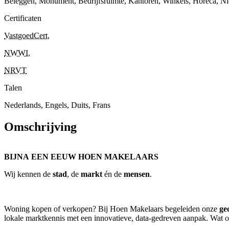
Beleggen, Monument, Bedrijfsruimte, Kantoren, Winkels, Horeca, 
Certificaten
VastgoedCert
,
NWWI
,
NRVT
Talen
Nederlands, Engels, Duits, Frans
Omschrijving
BIJNA EEN EEUW HOEN MAKELAARS
Wij kennen de
stad
, de
markt
én de
mensen
.
Woning kopen of verkopen? Bij Hoen Makelaars begeleiden onze
ge
lokale marktkennis met een innovatieve, data-gedreven aanpak. Wat on