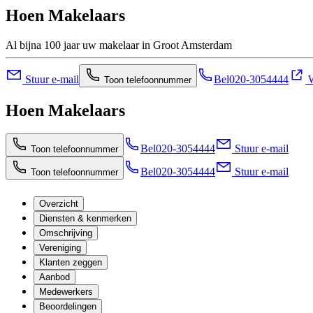
Hoen Makelaars
Al bijna 100 jaar uw makelaar in Groot Amsterdam
Stuur e-mail
Bel
020-3054444
W
Toon telefoonnummer
Hoen Makelaars
Bel
020-3054444
Stuur e-mail
Toon telefoonnummer
Bel
020-3054444
Stuur e-mail
Toon telefoonnummer
Overzicht
Diensten & kenmerken
Omschrijving
Vereniging
Klanten zeggen
Aanbod
Medewerkers
Beoordelingen