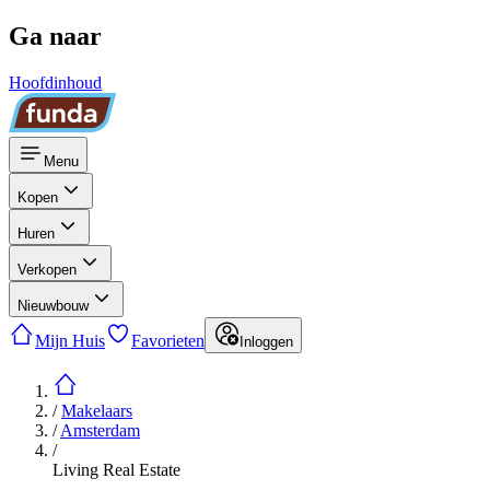
Ga naar
Hoofdinhoud
Menu
Kopen
Huren
Verkopen
Nieuwbouw
Mijn Huis
Favorieten
Inloggen
/
Makelaars
/
Amsterdam
/
Living Real Estate