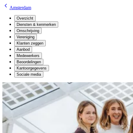
Amsterdam
Overzicht
Diensten & kenmerken
Omschrijving
Vereniging
Klanten zeggen
Aanbod
Medewerkers
Beoordelingen
Kantoorgegevens
Sociale media