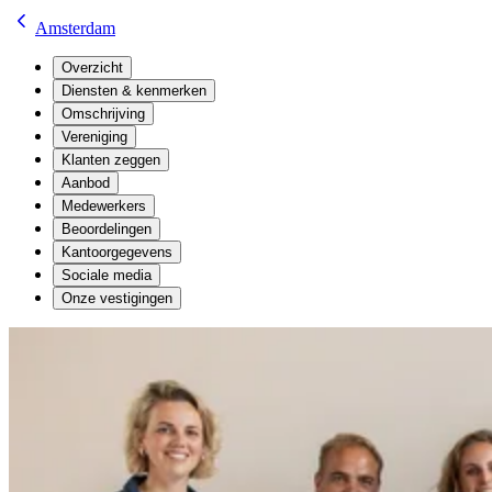
Amsterdam
Overzicht
Diensten & kenmerken
Omschrijving
Vereniging
Klanten zeggen
Aanbod
Medewerkers
Beoordelingen
Kantoorgegevens
Sociale media
Onze vestigingen