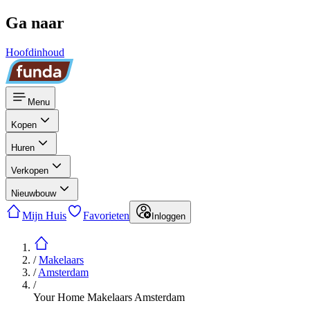
Ga naar
Hoofdinhoud
Menu
Kopen
Huren
Verkopen
Nieuwbouw
Mijn Huis
Favorieten
Inloggen
/
Makelaars
/
Amsterdam
/
Your Home Makelaars Amsterdam