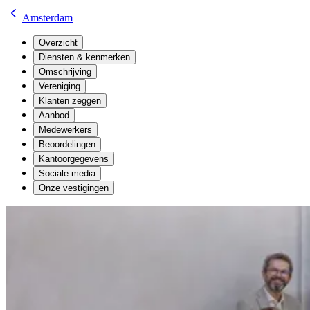
Amsterdam
Overzicht
Diensten & kenmerken
Omschrijving
Vereniging
Klanten zeggen
Aanbod
Medewerkers
Beoordelingen
Kantoorgegevens
Sociale media
Onze vestigingen