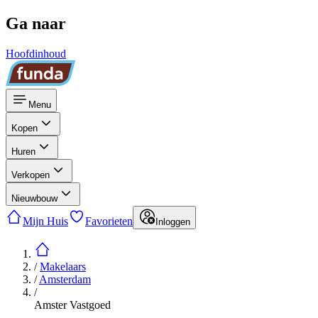
Ga naar
Hoofdinhoud
Menu
Kopen
Huren
Verkopen
Nieuwbouw
Mijn Huis
Favorieten
Inloggen
/
Makelaars
/
Amsterdam
/
Amster Vastgoed