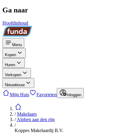
Ga naar
Hoofdinhoud
Menu
Kopen
Huren
Verkopen
Nieuwbouw
Mijn Huis
Favorieten
Inloggen
/
Makelaars
/
Alphen aan den rijn
/
Koppes Makelaardij B.V.