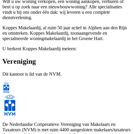
Wilt u uw woning verkopen, een woning aankopen, verhuren of
bent u op zoek naar een nieuwbouwwoning? Alle specialisaties
vindt u bij ons onder één dak: wij leveren u een complete
dienstverlening.
Koppes Makelaardij, al ruim 50 jaar actief in Alphen aan den Rijn
en omstreken. Koppes Makelaardij, toonaangevende en
specialiseerde woningmakelaardij in het Groene Hart.
U herkent Koppes Makelaardij meteen:
· Aan de inzet en kennis van ons verkoopteam
Vereniging
· Wij kennen de woningmarkt als geen ander
Dit kantoor is lid van de NVM.
· Wij gaan altijd voor het beste resultaat
U kiest voor Koppes Makelaardij als uw NVM-makelaar, want u
wilt een duidelijke en actieve makelaar die veel werk maakt van de
verkoop/verhuur en de presentatie van de woning en de projecten!
De Nederlandse Coöperatieve Vereniging van Makelaars en
Taxateurs (NVM) is met ruim 4400 aangesloten makelaars/taxateurs