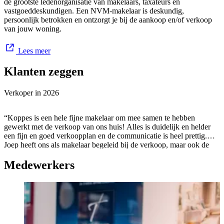
de grootste ledenorganisatie van makelaars, taxateurs en
vastgoeddeskundigen. Een NVM-makelaar is deskundig,
persoonlijk betrokken en ontzorgt je bij de aankoop en/of verkoop
van jouw woning.
Lees meer
Klanten zeggen
Verkoper in
2026
“Koppes is een hele fijne makelaar om mee samen te hebben
gewerkt met de verkoop van ons huis! Alles is duidelijk en helder
een fijn en goed verkoopplan en de communicatie is heel prettig.
Joep heeft ons als makelaar begeleid bij de verkoop, maar ook de
andere collega’s achter de schermen hielpen mee met schakelen en
Medewerkers
communicatie tussen alle personen gaat heel soepel echt een
aanrader!!”