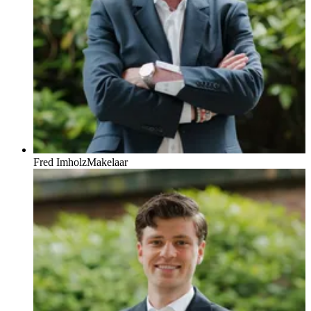
Ook voor een NWWI-gevalideerde taxatie ben je bij ons aan het
juiste adres. Emil is gecertificeerd taxateur en stelt zorgvuldig een
onafhankelijk en betrouwbaar taxatierapport op. Onze rapporten
worden geaccepteerd door alle geldverstrekkers en zijn duidelijk,
zorgvuldig en snel geregeld.
Of je nu je woning wilt verkopen, een nieuw thuis zoekt of een
taxatie nodig hebt: wij zorgen voor rust, overzicht en een soepel
proces van begin tot eind.
Fred Imholz
Makelaar
Benieuwd wat wij voor jou kunnen betekenen?
Vraag vrijblijvend een offerte aan of neem contact met ons op. We
maken graag kennis met je!
📞 071 – 82 00 373
💬 WhatsApp: 06 – 428 39 842
✉️
info@emilmakelaars.nl