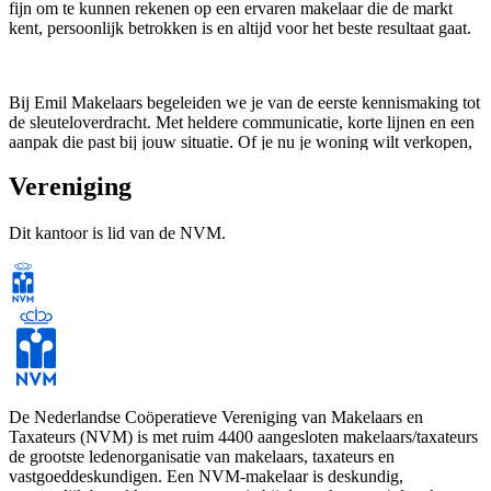
fijn om te kunnen rekenen op een ervaren makelaar die de markt
kent, persoonlijk betrokken is en altijd voor het beste resultaat gaat.
Bij Emil Makelaars begeleiden we je van de eerste kennismaking tot
de sleuteloverdracht. Met heldere communicatie, korte lijnen en een
aanpak die past bij jouw situatie. Of je nu je woning wilt verkopen,
op zoek bent naar een nieuw thuis of benieuwd bent naar de waarde
van je woning: wij staan voor je klaar.
Vereniging
Dit kantoor is lid van de NVM.
Ervaren makelaars met lokale kennis
Al
25 jaar
helpen wij mensen bij het kopen en verkopen van hun
woning. Met onze jarenlange ervaring, een uitstekende
klantwaardering en een sterk netwerk weten we wat er nodig is om
kansen te herkennen en het hoogst haalbare resultaat te behalen.
De Nederlandse Coöperatieve Vereniging van Makelaars en
Vanuit ons kantoor aan het
Levendaal 61
staan we dichtbij onze
Taxateurs (NVM) is met ruim 4400 aangesloten makelaars/taxateurs
klanten in Leiden, Leiderdorp en de omliggende regio. Centraal
de grootste ledenorganisatie van makelaars, taxateurs en
gevestigd, goed bereikbaar en altijd persoonlijk betrokken.
vastgoeddeskundigen. Een NVM-makelaar is deskundig,