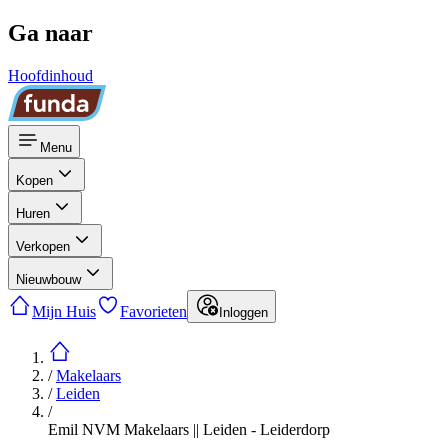
Ga naar
Hoofdinhoud
Menu
Kopen
Huren
Verkopen
Nieuwbouw
Mijn Huis
Favorieten
Inloggen
/
Makelaars
/
Leiden
/
Emil NVM Makelaars || Leiden - Leiderdorp