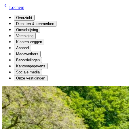
Lochem
Overzicht
Diensten & kenmerken
Omschrijving
Vereniging
Klanten zeggen
Aanbod
Medewerkers
Beoordelingen
Kantoorgegevens
Sociale media
Onze vestigingen