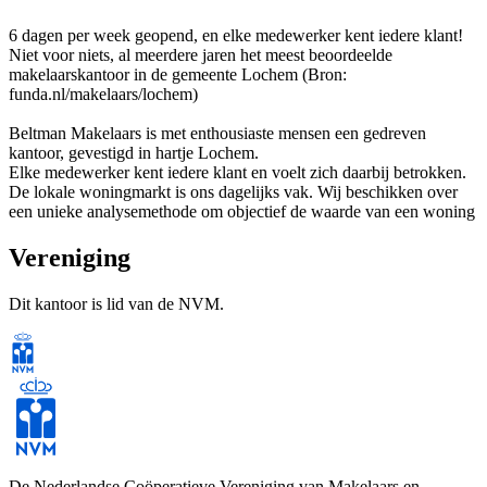
6 dagen per week geopend, en elke medewerker kent iedere klant!
Niet voor niets, al meerdere jaren het meest beoordeelde
makelaarskantoor in de gemeente Lochem (Bron:
funda.nl/makelaars/lochem)
Beltman Makelaars is met enthousiaste mensen een gedreven
kantoor, gevestigd in hartje Lochem.
Elke medewerker kent iedere klant en voelt zich daarbij betrokken.
De lokale woningmarkt is ons dagelijks vak. Wij beschikken over
een unieke analysemethode om objectief de waarde van een woning
te bepalen.
Ons landelijke NVM netwerk zorgt voor een groot bereik.
Vereniging
Dit in combinatie met onze persoonlijke betrokkenheid bieden wij u
de beste kans op een geslaagde ver- of aankoop.
Dit kantoor is lid van de NVM.
Bel 0573-432 432 of mail info@beltman.nl voor een vrijblijvende
kennismaking.
Advies en begeleiding bij:
- verkoop van uw woning;
- aankoop van een woning;
- taxatie van woningen;
De Nederlandse Coöperatieve Vereniging van Makelaars en