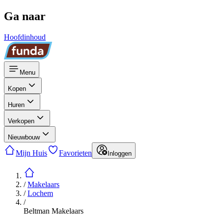
Ga naar
Hoofdinhoud
Menu
Kopen
Huren
Verkopen
Nieuwbouw
Mijn Huis
Favorieten
Inloggen
/
Makelaars
/
Lochem
/
Beltman Makelaars