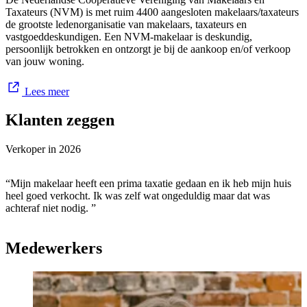
- gratis waardebepaling van uw (eigen) woning;
Taxateurs (NVM) is met ruim 4400 aangesloten makelaars/taxateurs
de grootste ledenorganisatie van makelaars, taxateurs en
Zes dagen per week volledig geopend!
vastgoeddeskundigen. Een NVM-makelaar is deskundig,
persoonlijk betrokken en ontzorgt je bij de aankoop en/of verkoop
van jouw woning.
Lees meer
Klanten zeggen
Verkoper in
2026
“Mijn makelaar heeft een prima taxatie gedaan en ik heb mijn huis
heel goed verkocht. Ik was zelf wat ongeduldig maar dat was
achteraf niet nodig. ”
Medewerkers