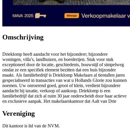
Omschrijving
Drieklomp heeft aandacht voor het bijzondere; bijzondere
woningen, villa’s, landhuizen, en boerderijen. Stuk voor stuk
exceptioneel door de locatie, geschiedenis, bouwstijl of simpelweg
omdat ze een specifiek element bezitten dat een huis bijzonder
maakt. Als familiebedrijf is Drieklomp Makelaars al tientallen jaren
gespecialiseerd in transacties van wat u Hollands Glorie zou kunnen
noemen. Uw onroerend goed, groot of klein, verdient bijzondere
aandacht bij taxatie, verkoop of aankoop. Drieklomp is een
familiebedrijf dat zich al ruim 30 jaar onderscheidt door haar actieve
en exclusieve aanpak. Het makelaarskantoor dat Aalt van Drie
samen met zijn echtgenote Henny Klomp in 1987 in Voorthuizen
oprichtte (inmiddels gevestigd in het prachtige Huize Zandbergen) is
Vereniging
later door hun zonen overgenomen. Huib en Ed waren de eerste die
hun vader en moeder kwamen assisteren. Toen vader Aalt overleed,
Dit kantoor is lid van de NVM.
nam zoon Jan het agrarische deel over en samen met broer Ariën