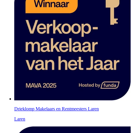
Drieklomp Makelaars en Rentmeesters Laren
Laren