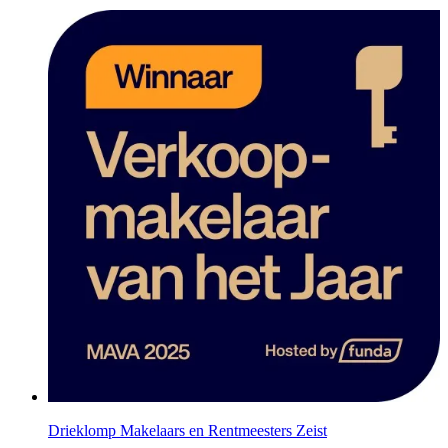
Drieklomp Makelaars en Rentmeesters Zeist