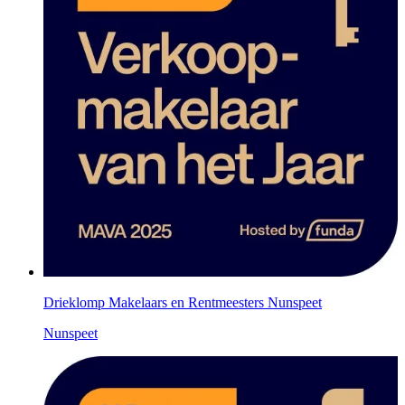
Drieklomp Makelaars en Rentmeesters Nunspeet
Nunspeet