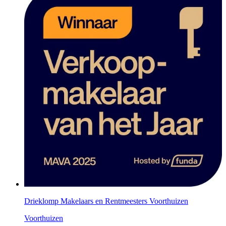
Drieklomp Makelaars en Rentmeesters Voorthuizen
Voorthuizen