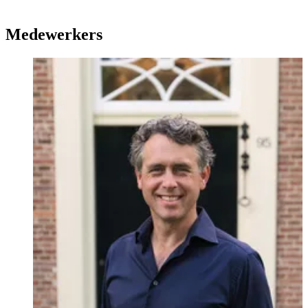
‘Hollands Glorie’ kan noemen. Of het nu gaat om taxatie, verkoop,
of aankoop, uw vastgoed verdient onze bijzondere aandacht.
Drieklomp Makelaars en Rentmeesters heeft zes vestigingen:
Medewerkers
Voorthuizen, Nunspeet, Oosterbeek, Gorssel, Zeist, en Laren (NH).
Met ons team van meer dan 40 makelaars zijn wij gerust een
specialist te noemen op het gebied van bijzonder vastgoed.
Drieklomp Gorssel
Ons team in Gorssel staat onder leiding van directeur Arno
Oosterveld (NVM Register Makelaar Taxateur), met 17 jaar
ervaring in de Achterhoek. Verder bestaat het team uit, Jelmer
Harbers (NVM makelaar), Hanneke Dusseldorp-Kisjes
(Commercieel Medewerker Binnendienst), Marjolein Zwezerijn
(Commercieel Medewerker Binnendienst) .
Onze diensten
-Verkoopbemiddeling
-Aankoopbemiddeling