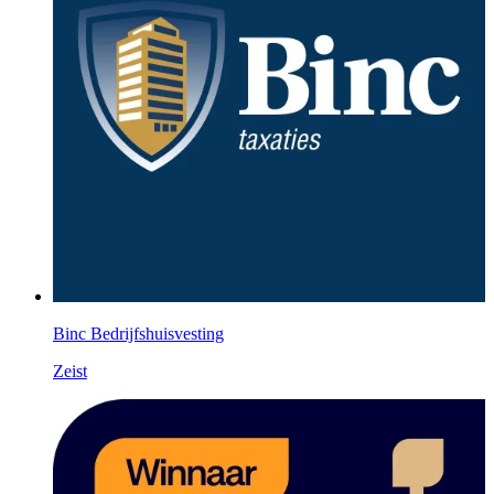
Binc Bedrijfshuisvesting
Zeist