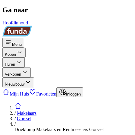
Ga naar
Hoofdinhoud
Menu
Kopen
Huren
Verkopen
Nieuwbouw
Mijn Huis
Favorieten
Inloggen
/
Makelaars
/
Gorssel
/
Drieklomp Makelaars en Rentmeesters Gorssel