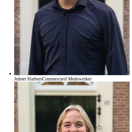
Drieklomp Magazine
Drieklomp brengt 2 keer per jaar exclusief lifestyle magazine uit,
deze verschijnt tweemaal per jaar in een oplage van 25.000
exemplaren en bereikt een breed publiek. Het magazine is gratis aan
te vragen via onze website, per e-mail, af te halen op onze kantoren
of mee te nemen tijdens diverse evenementen.
Heeft u verhuisplannen? U bent welkom op de Hoofdstraat 41A,
of bel voor een afspraak. We helpen u graag verder!
Jelmer Harbers
Commercieel Medewerker