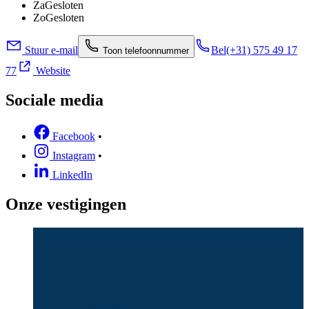
Za
Gesloten
Zo
Gesloten
Stuur e-mail
Bel
(+31) 575 49 17
Toon telefoonnummer
77
Website
Sociale media
Facebook
•
Instagram
•
LinkedIn
Onze vestigingen