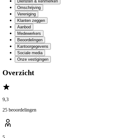
Diensten & kenmerken
Omschrijving
Vereniging
Klanten zeggen
Aanbod
Medewerkers
Beoordelingen
Kantoorgegevens
Sociale media
Onze vestigingen
Overzicht
9,3
25 beoordelingen
5