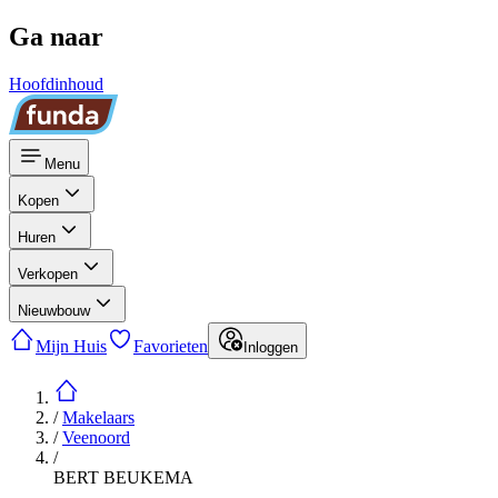
Ga naar
Hoofdinhoud
Menu
Kopen
Huren
Verkopen
Nieuwbouw
Mijn Huis
Favorieten
Inloggen
/
Makelaars
/
Veenoord
/
BERT BEUKEMA