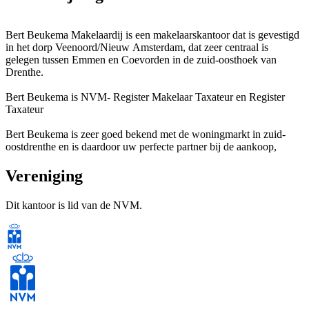
Bert Beukema Makelaardij is een makelaarskantoor dat is gevestigd
in het dorp Veenoord/Nieuw Amsterdam, dat zeer centraal is
gelegen tussen Emmen en Coevorden in de zuid-oosthoek van
Drenthe.
Bert Beukema is NVM- Register Makelaar Taxateur en Register
Taxateur
Bert Beukema is zeer goed bekend met de woningmarkt in zuid-
oostdrenthe en is daardoor uw perfecte partner bij de aankoop,
verkoop of taxatie van onroerende zaken.
Vereniging
Door onze uitstekende contacten met enkele zeer bedreven,
gediplomeerde Erkend Hypotheekadviseurs die op hun beurt
Dit kantoor is lid van de NVM.
uitstekende contacten hebben met alle erkende geldverstrekkende
instellingen zijn wij in staat iedereen een op maat gesneden
hypotheekadvies te presenteren.
Wij zijn er voor u!