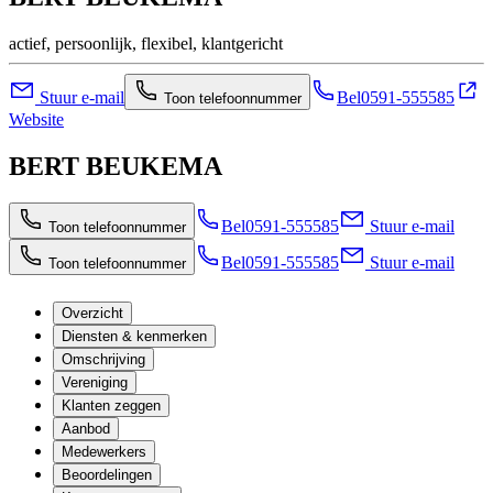
actief, persoonlijk, flexibel, klantgericht
Stuur e-mail
Bel
0591-555585
Toon telefoonnummer
Website
BERT BEUKEMA
Bel
0591-555585
Stuur e-mail
Toon telefoonnummer
Bel
0591-555585
Stuur e-mail
Toon telefoonnummer
Overzicht
Diensten & kenmerken
Omschrijving
Vereniging
Klanten zeggen
Aanbod
Medewerkers
Beoordelingen