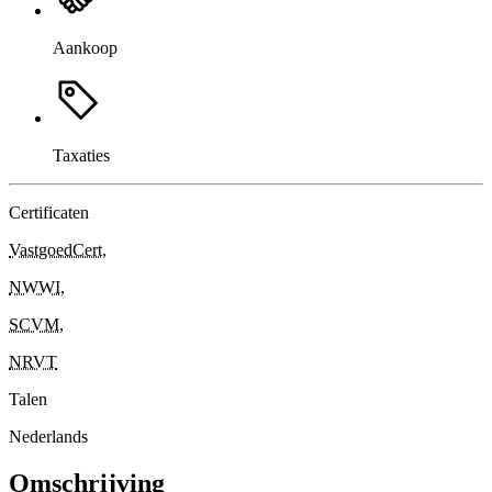
Aankoop
Taxaties
Certificaten
VastgoedCert
,
NWWI
,
SCVM
,
NRVT
Talen
Nederlands
Omschrijving