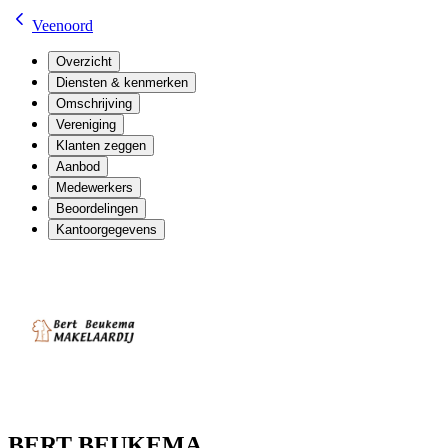
Veenoord
Overzicht
Diensten & kenmerken
Omschrijving
Vereniging
Klanten zeggen
Aanbod
Medewerkers
Beoordelingen
Kantoorgegevens
BERT BEUKEMA