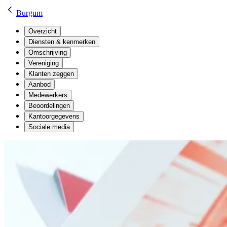
Burgum
Overzicht
Diensten & kenmerken
Omschrijving
Vereniging
Klanten zeggen
Aanbod
Medewerkers
Beoordelingen
Kantoorgegevens
Sociale media