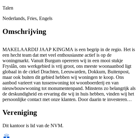
Talen
Nederlands, Fries, Engels
Omschrijving
MAKELAARDIJ JAAP KINGMA is een begrip in de regio. Het is
een hecht team dat met veel enthousiasme actief is op de
woningmarkt. Vanuit Burgum opereren wij in een mooi stukje
Fryslân, ons werkgebied is vrij groot, ons meeste woonaanbod ligt
globaal in de cirkel Drachten, Leeuwarden, Dokkum, Buitenpost,
maar ook buiten dit gebied hebben wij woningen te koop. Ons
aanbod varieert van tussenwoning tot woonboerderij en van
nieuwbouwwoning tot monumentenpand. Minstens zo belangrijk als
de deskundigheid en ervaring die wij in huis hebben, vinden wij het
persoonlijke contact met onze klanten. Door daarin te investeren
kunnen wij u beter van dienst zijn en hebben wij zelf meer plezier in
ons werk.
Vereniging
Dit kantoor is lid van de NVM.