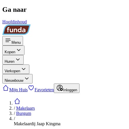
Ga naar
Hoofdinhoud
Menu
Kopen
Huren
Verkopen
Nieuwbouw
Mijn Huis
Favorieten
Inloggen
/
Makelaars
/
Burgum
/
Makelaardij Jaap Kingma