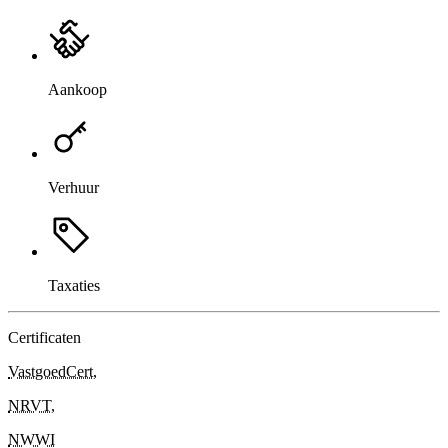
Aankoop
Verhuur
Taxaties
Certificaten
VastgoedCert
,
NRVT
,
NWWI