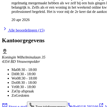
regelmatig meegemaakt hebben als we zelf bij een huis gingen 
belangrijk is. Zelfs als er een woning in het weekend online 
professioneel begeleid. Het is voor mij de 2e keer dat de aan
20 apr 2026
Alle beoordelingen (15)
Kantoorgegevens
Koningin Wilhelminalaan 35
4354 BD Vrouwenpolder
Ma
08:30 - 18:00
Di
08:30 - 18:00
Wo
08:30 - 18:00
Do
08:30 - 18:00
Vr
08:30 - 18:00
Za
Op afspraak
Zo
Gesloten
Stuur e-mail
Bel
0118-593166
W
Toon telefoonnummer