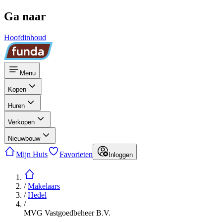
Ga naar
Hoofdinhoud
Menu
Kopen
Huren
Verkopen
Nieuwbouw
Mijn Huis
Favorieten
Inloggen
/
Makelaars
/
Hedel
/
MVG Vastgoedbeheer B.V.