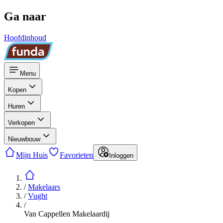
Ga naar
Hoofdinhoud
Menu
Kopen
Huren
Verkopen
Nieuwbouw
Mijn Huis
Favorieten
Inloggen
/
Makelaars
/
Vught
/
Van Cappellen Makelaardij