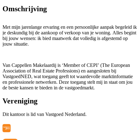
Omschrijving
Met mijn jarenlange ervaring en een persoonlijke aanpak begeleid ik
je deskundig bij de aankoop of verkoop van je woning. Alles begint
bij jouw wensen: ik bied maatwerk dat volledig is afgestemd op
jouw situatie.
Van Cappellen Makelaardij is ‘Member of CEPI’ (The European
Association of Real Estate Professions) en aangesloten bij
VastgoedNED, wat toegang geeft tot waardevolle marktinformatie
en professionele netwerken. Deze toegang stelt mij in staat om jou
de beste kansen te bieden in de vastgoedmarkt.
Vereniging
Wat mijzelf als makelaar onderscheidt, is de persoonlijke
Dit kantoor is lid van Vastgoed Nederland.
benadering. Je hebt één vast aanspreekpunt. Ik luister naar jouw
wensen en zorgen voor heldere communicatie en transparantie. Het
doel? Niet alleen een succesvolle transactie, maar ook een duurzame
relatie gebaseerd op vertrouwen en tevredenheid.