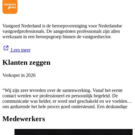
Van Cappellen Makelaardij is jouw betrouwbare partner voor de
aankoop en verkoop van jouw woning!
Vastgoed Nederland is de beroepsvereniging voor Nederlandse
vastgoedprofessionals. De aangesloten professionals zijn allen
werkzaam in een beroepsgroep binnen de vastgoedsector.
Lees meer
Klanten zeggen
Verkoper in
2026
“Wij zijn zeer tevreden over de samenwerking. Vanaf het eerste
contact werden we professioneel en persoonlijk begeleid. De
communicatie was helder, er werd snel geschakeld en we voelden
ons gedurende het hele proces goed ondersteund. Een deskundige
en betrouwbare makelaar die we van harte aanbevelen.”
Medewerkers