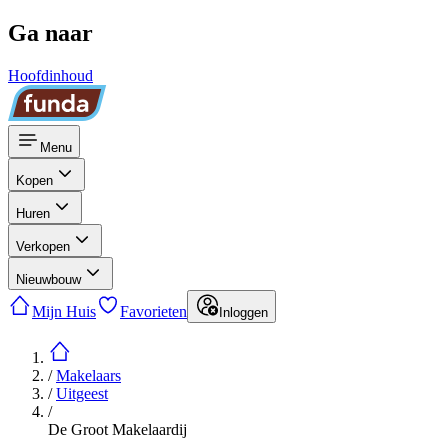
Ga naar
Hoofdinhoud
Menu
Kopen
Huren
Verkopen
Nieuwbouw
Mijn Huis
Favorieten
Inloggen
/
Makelaars
/
Uitgeest
/
De Groot Makelaardij