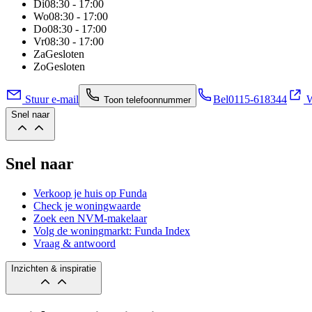
Di
08:30 - 17:00
Wo
08:30 - 17:00
Do
08:30 - 17:00
Vr
08:30 - 17:00
Za
Gesloten
Zo
Gesloten
Stuur e-mail
Bel
0115-618344
W
Toon telefoonnummer
Snel naar
Snel naar
Verkoop je huis op Funda
Check je woningwaarde
Zoek een NVM-makelaar
Volg de woningmarkt: Funda Index
Vraag & antwoord
Inzichten & inspiratie