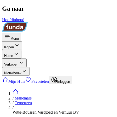
Ga naar
Hoofdinhoud
Menu
Kopen
Huren
Verkopen
Nieuwbouw
Mijn Huis
Favorieten
Inloggen
/
Makelaars
/
Terneuzen
/
Witte-Boussen Vastgoed en Verhuur BV