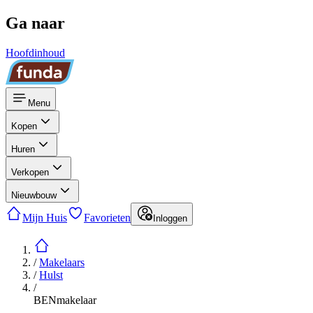
Ga naar
Hoofdinhoud
Menu
Kopen
Huren
Verkopen
Nieuwbouw
Mijn Huis
Favorieten
Inloggen
/
Makelaars
/
Hulst
/
BENmakelaar