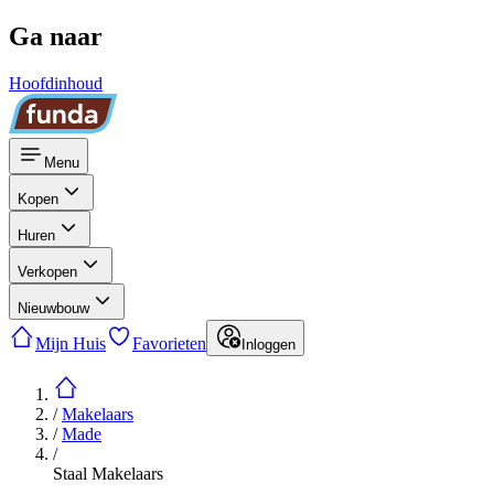
Ga naar
Hoofdinhoud
Menu
Kopen
Huren
Verkopen
Nieuwbouw
Mijn Huis
Favorieten
Inloggen
/
Makelaars
/
Made
/
Staal Makelaars