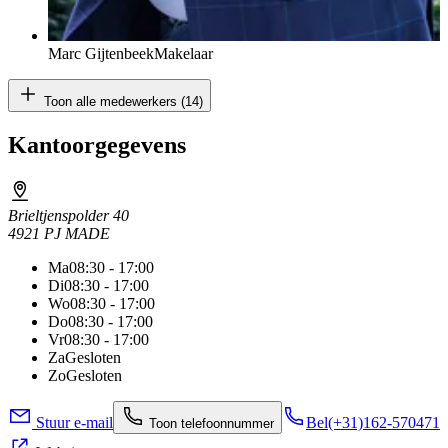
Marc Gijtenbeek
Makelaar
Toon alle medewerkers (14)
Kantoorgegevens
Brieltjenspolder 40
4921 PJ MADE
Ma
08:30 - 17:00
Di
08:30 - 17:00
Wo
08:30 - 17:00
Do
08:30 - 17:00
Vr
08:30 - 17:00
Za
Gesloten
Zo
Gesloten
Stuur e-mail
Bel
(+31)162-570471
Toon telefoonnummer