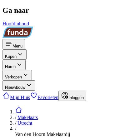
Ga naar
Hoofdinhoud
Menu
Kopen
Huren
Verkopen
Nieuwbouw
Mijn Huis
Favorieten
Inloggen
/
Makelaars
/
Utrecht
/
Van den Hoorn Makelaardij