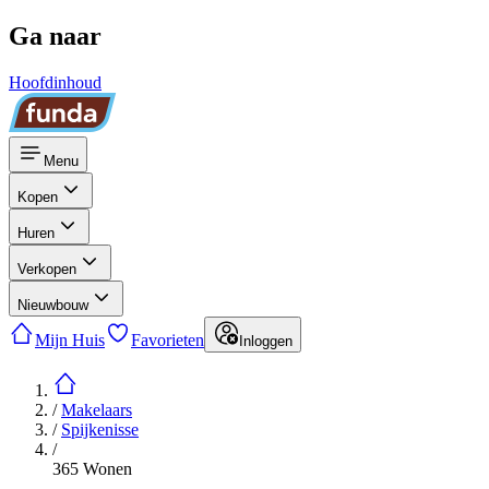
Ga naar
Hoofdinhoud
Menu
Kopen
Huren
Verkopen
Nieuwbouw
Mijn Huis
Favorieten
Inloggen
/
Makelaars
/
Spijkenisse
/
365 Wonen