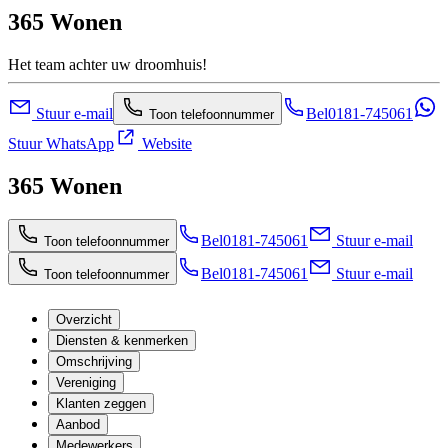
365 Wonen
Het team achter uw droomhuis!
Stuur e-mail
Bel
0181-745061
Toon telefoonnummer
Stuur WhatsApp
Website
365 Wonen
Bel
0181-745061
Stuur e-mail
Toon telefoonnummer
Bel
0181-745061
Stuur e-mail
Toon telefoonnummer
Overzicht
Diensten & kenmerken
Omschrijving
Vereniging
Klanten zeggen
Aanbod
Medewerkers