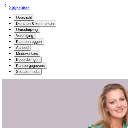
Spijkenisse
Overzicht
Diensten & kenmerken
Omschrijving
Vereniging
Klanten zeggen
Aanbod
Medewerkers
Beoordelingen
Kantoorgegevens
Sociale media