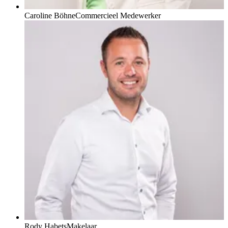
Caroline Böhne
Commercieel Medewerker
Rody Habets
Makelaar