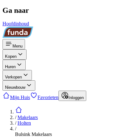
Ga naar
Hoofdinhoud
Menu
Kopen
Huren
Verkopen
Nieuwbouw
Mijn Huis
Favorieten
Inloggen
/
Makelaars
/
Holten
/
Bulsink Makelaars