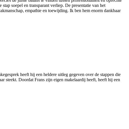
ecies de juiste balans te vinden tussen professionaliteit en oprechte
 stap soepel en transparant verliep. De presentatie van het
t vakmanschap, empathie en toewijding. Ik ben hem enorm dankbaar
kegesprek heeft hij een heldere uitleg gegeven over de stappen die
ar steekt. Doordat Frans zijn eigen makelaardij heeft, heeft hij een