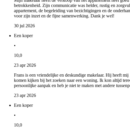
Mijn makelaar heeft de verkoop van het appartement heel goed beg
betrokkenheid. Zijn communicatie was helder, rustig en zorgvuld
appartement, de begeleiding van bezichtigingen en de onderha
voor zijn inzet en de fijne samenwerking. Dank je wel!
30 jul 2026
Een koper
•
10,0
23 apr 2026
Frans is een vriendelijke en deskundige makelaar. Hij heeft mi
komen kijken bij het zoeken naar een woning. Ik kon altijd terec
persoonlijke aanpak en heb je niet te maken met andere tussen
23 apr 2026
Een koper
•
10,0