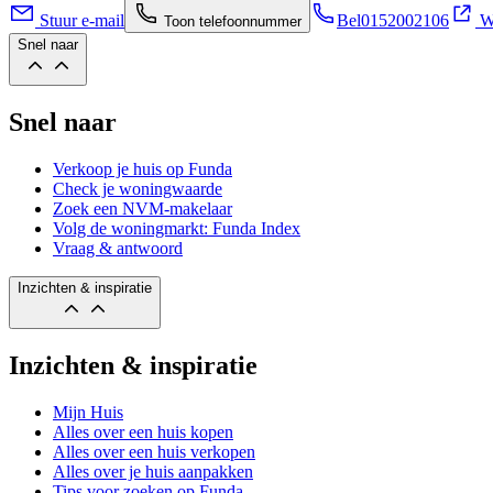
Stuur e-mail
Bel
0152002106
We
Toon telefoonnummer
Snel naar
Snel naar
Verkoop je huis op Funda
Check je woningwaarde
Zoek een NVM-makelaar
Volg de woningmarkt: Funda Index
Vraag & antwoord
Inzichten & inspiratie
Inzichten & inspiratie
Mijn Huis
Alles over een huis kopen
Alles over een huis verkopen
Alles over je huis aanpakken
Tips voor zoeken op Funda