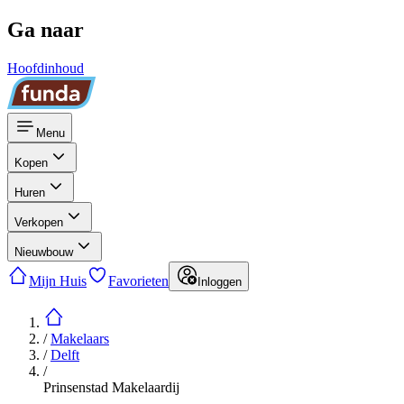
Ga naar
Hoofdinhoud
Menu
Kopen
Huren
Verkopen
Nieuwbouw
Mijn Huis
Favorieten
Inloggen
/
Makelaars
/
Delft
/
Prinsenstad Makelaardij