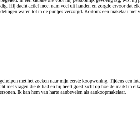
eleid. In een situatie die voor mij persoonlijk gevoelig lag, wist hij pr
ig. Hij dacht actief mee, nam veel uit handen en zorgde ervoor dat elke
ndelingen waren tot in de puntjes verzorgd. Kortom: een makelaar me
j geholpen met het zoeken naar mijn eerste koopwoning. Tijdens een inta
ht met vragen die ik had en hij heeft goed zicht op hoe de markt in elka
personen. Ik kan hem van harte aanbevelen als aankoopmakelaar.