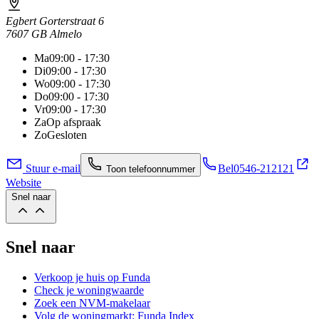
Egbert Gorterstraat 6
7607 GB Almelo
Ma
09:00 - 17:30
Di
09:00 - 17:30
Wo
09:00 - 17:30
Do
09:00 - 17:30
Vr
09:00 - 17:30
Za
Op afspraak
Zo
Gesloten
Stuur e-mail
Bel
0546-212121
Toon telefoonnummer
Website
Snel naar
Snel naar
Verkoop je huis op Funda
Check je woningwaarde
Zoek een NVM-makelaar
Volg de woningmarkt: Funda Index