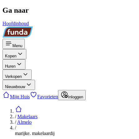
Ga naar
Hoofdinhoud
Menu
Kopen
Huren
Verkopen
Nieuwbouw
Mijn Huis
Favorieten
Inloggen
/
Makelaars
/
Almelo
/
marijke. makelaardij