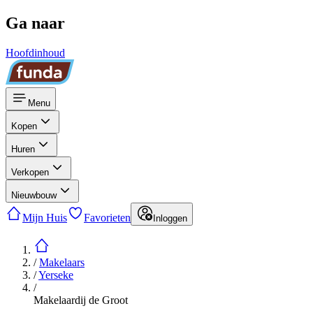
Ga naar
Hoofdinhoud
Menu
Kopen
Huren
Verkopen
Nieuwbouw
Mijn Huis
Favorieten
Inloggen
/
Makelaars
/
Yerseke
/
Makelaardij de Groot