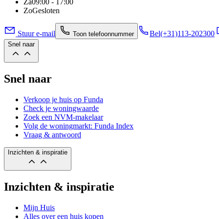
Za
09:00 - 17:00
Zo
Gesloten
Stuur e-mail
Bel
(+31)113-202300
Toon telefoonnummer
Snel naar
Snel naar
Verkoop je huis op Funda
Check je woningwaarde
Zoek een NVM-makelaar
Volg de woningmarkt: Funda Index
Vraag & antwoord
Inzichten & inspiratie
Inzichten & inspiratie
Mijn Huis
Alles over een huis kopen