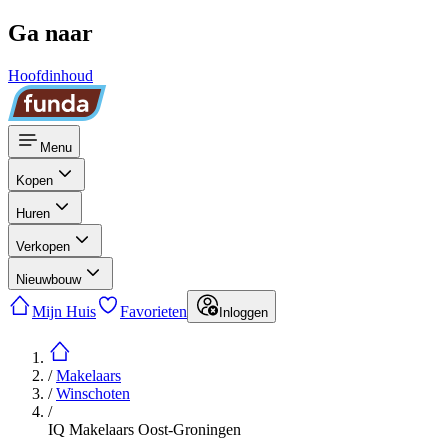
Ga naar
Hoofdinhoud
Menu
Kopen
Huren
Verkopen
Nieuwbouw
Mijn Huis
Favorieten
Inloggen
/
Makelaars
/
Winschoten
/
IQ Makelaars Oost-Groningen