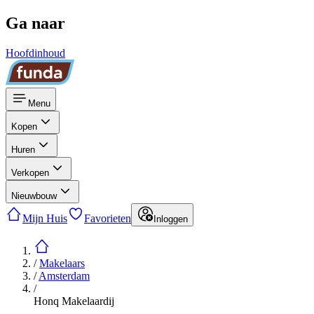
Ga naar
Hoofdinhoud
Menu
Kopen
Huren
Verkopen
Nieuwbouw
Mijn Huis
Favorieten
Inloggen
/
Makelaars
/
Amsterdam
/
Honq Makelaardij