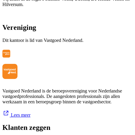
Hilversum.
Woning aankopen of verkopen?
Vereniging
We combineren vakkennis met een flinke dosis enthousiasme en een
Dit kantoor is lid van Vastgoed Nederland.
informele aanpak. Zo is er altijd ruimte om even te bellen, appen of
even binnen te lopen. Zullen we binnenkort vrijblijvend
kennismaken?
Vastgoed Nederland is de beroepsvereniging voor Nederlandse
vastgoedprofessionals. De aangesloten professionals zijn allen
werkzaam in een beroepsgroep binnen de vastgoedsector.
Lees meer
Klanten zeggen