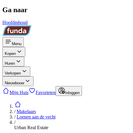
Ga naar
Hoofdinhoud
Menu
Kopen
Huren
Verkopen
Nieuwbouw
Mijn Huis
Favorieten
Inloggen
/
Makelaars
/
Loenen aan de vecht
/
Urban Real Estate