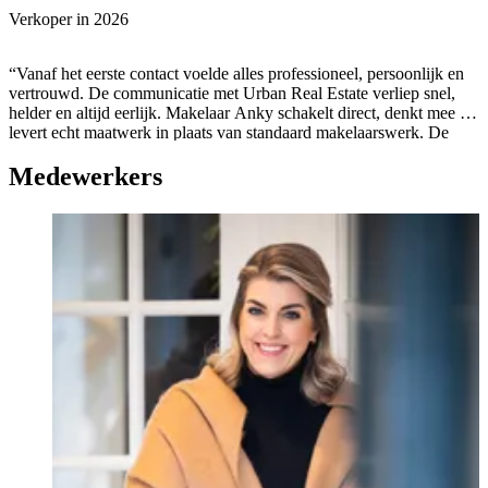
Verkoper in
2026
“Vanaf het eerste contact voelde alles professioneel, persoonlijk en
vertrouwd. De communicatie met Urban Real Estate verliep snel,
helder en altijd eerlijk. Makelaar Anky schakelt direct, denkt mee en
levert echt maatwerk in plaats van standaard makelaarswerk. De
korte lijnen en bereikbaarheid maakten het hele verkoopproces
Medewerkers
overzichtelijk en prettig. Wie een betrokken makelaar zoekt met
kennis van de markt en een sterke aanpak, zit hier absoluut goed.
We hebben haar expertise eerder ook gebruikt voor een taxatie, was
zeer waardevol.”