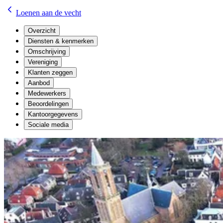
Loenen aan de vecht
Overzicht
Diensten & kenmerken
Omschrijving
Vereniging
Klanten zeggen
Aanbod
Medewerkers
Beoordelingen
Kantoorgegevens
Sociale media