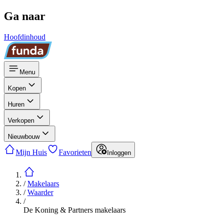
Ga naar
Hoofdinhoud
Menu
Kopen
Huren
Verkopen
Nieuwbouw
Mijn Huis
Favorieten
Inloggen
/
Makelaars
/
Waarder
/
De Koning & Partners makelaars