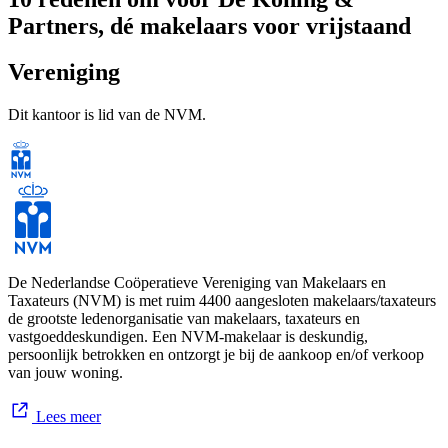
Partners, dé makelaars voor vrijstaand
wonen te kiezen:
Vereniging
Gespecialiseerd in de
verkoop en aankoop
van
vrijstaande
huizen en woonboerderijen
;
Dit kantoor is lid van de NVM.
De verkoop van een vrijstaande woning is iets
anders
dan de
verkoop van een eengezinswoning;
U zit
‘dicht bij het vuur’
: goede kans dat wij de koper van
uw huis al hebben ontmoet;
Doelgerichte verkoop- en aankoop strategie en werkwijze
;
Luxe woning presentaties
passend bij
exclusieve woningen
;
Ervaren, actief en betrokken verkoopteam
;
Tijd en aandacht
voor uw verkoopopdracht;
Optimale begeleiding
bij elke stap;
De Nederlandse Coöperatieve Vereniging van Makelaars en
Zeer hoog service niveau;
Taxateurs (NVM) is met ruim 4400 aangesloten makelaars/taxateurs
Hoge klant tevredenheid score
(verkoop 9,3 en aankoop
de grootste ledenorganisatie van makelaars, taxateurs en
9,2, bron: Funda.nl).
vastgoeddeskundigen. Een NVM-makelaar is deskundig,
persoonlijk betrokken en ontzorgt je bij de aankoop en/of verkoop
Wat kunnen wij voor u betekenen? • Begeleiding bij
verkoop
van
van jouw woning.
vrijstaand onroerend goed. • Begeleiding bij de
aankoop
van
vrijstaand onroerend goed. • Begeleiding bij de
onteigening
van
Lees meer
onroerend goed. • Het
taxeren
van onroerend goed.