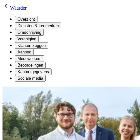
Waarder
Overzicht
Diensten & kenmerken
Omschrijving
Vereniging
Klanten zeggen
Aanbod
Medewerkers
Beoordelingen
Kantoorgegevens
Sociale media